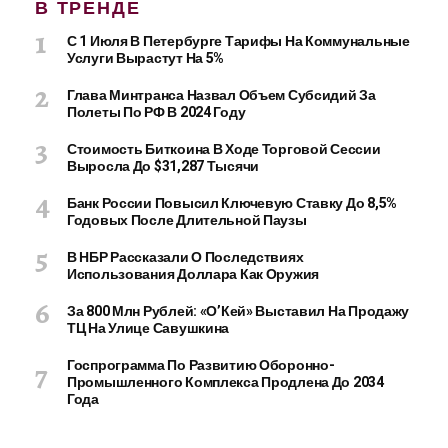
В ТРЕНДЕ
С 1 Июля В Петербурге Тарифы На Коммунальные
Услуги Вырастут На 5%
Глава Минтранса Назвал Объем Субсидий За
Полеты По РФ В 2024 Году
Стоимость Биткоина В Ходе Торговой Сессии
Выросла До $31,287 Тысячи
Банк России Повысил Ключевую Ставку До 8,5%
Годовых После Длительной Паузы
В НБР Рассказали О Последствиях
Использования Доллара Как Оружия
За 800 Млн Рублей: «О’Кей» Выставил На Продажу
ТЦ На Улице Савушкина
Госпрограмма По Развитию Оборонно-
Промышленного Комплекса Продлена До 2034
Года