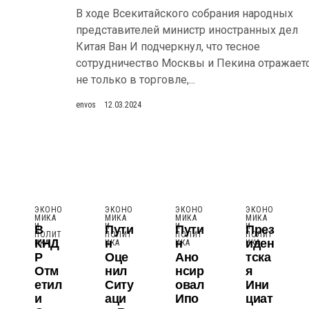
В ходе Всекитайского собрания народных
представителей министр иностранных дел
Китая Ван И подчеркнул, что тесное
сотрудничество Москвы и Пекина отражает
не только в торговле,...
envos
12.03.2024
ЭКОНО
ЭКОНО
ЭКОНО
ЭКОНО
МИКА
МИКА
МИКА
МИКА
В
Пути
Пути
През
И
И
И
И
ПОЛИТ
ПОЛИТ
ПОЛИТ
ПОЛИТ
КНД
Н
Н
Иден
ИКА
ИКА
ИКА
ИКА
Р
Оце
Ано
Тска
Отм
Нил
Нсир
Я
Етил
Ситу
Овал
Ини
И
Аци
Ипо
Циат