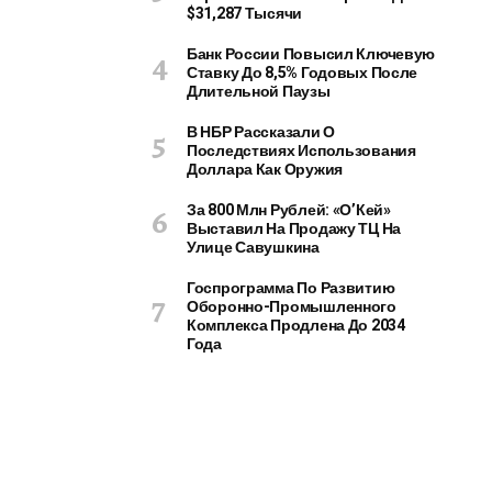
А
$31,287 Тысячи
env
Банк России Повысил Ключевую
os
Ставку До 8,5% Годовых После
0
Длительной Паузы
3.11
.202
5
В НБР Рассказали О
Последствиях Использования
Доллара Как Оружия
За 800 Млн Рублей: «О’Кей»
Выставил На Продажу ТЦ На
Улице Савушкина
Госпрограмма По Развитию
Оборонно-Промышленного
Комплекса Продлена До 2034
Года