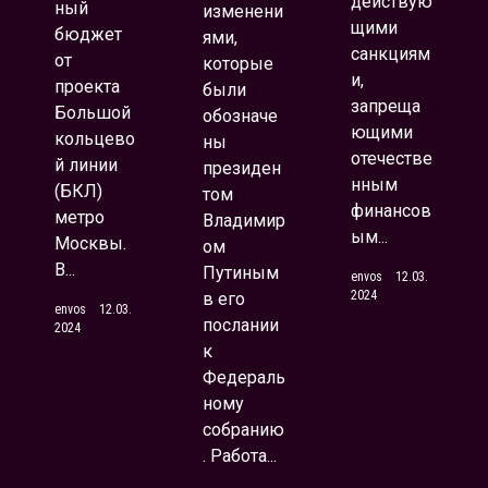
действую
ный
изменени
щими
бюджет
ями,
санкциям
от
которые
и,
проекта
были
запреща
Большой
обозначе
ющими
кольцево
ны
отечестве
й линии
президен
нным
(БКЛ)
том
финансов
метро
Владимир
ым...
Москвы.
ом
В...
Путиным
envos
12.03.
2024
в его
envos
12.03.
послании
2024
к
Федераль
ному
собранию
. Работа...