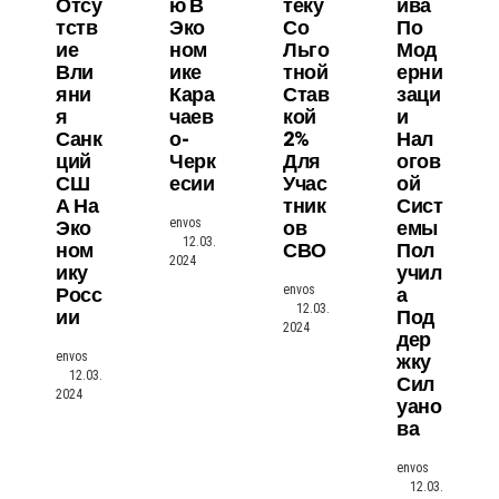
Отсу
Ю В
Теку
Ива
Тств
Эко
Со
По
Ие
Ном
Льго
Мод
Вли
Ике
Тной
Ерни
Яни
Кара
Став
Заци
Я
Чаев
Кой
И
Санк
О-
2%
Нал
Ций
Черк
Для
Огов
СШ
Есии
Учас
Ой
А На
Тник
Сист
Эко
Ов
Емы
envos
12.03.
Ном
СВО
Пол
2024
Ику
Учил
Росс
А
envos
12.03.
Ии
Под
2024
Дер
Жку
envos
12.03.
Сил
2024
Уано
Ва
envos
12.03.