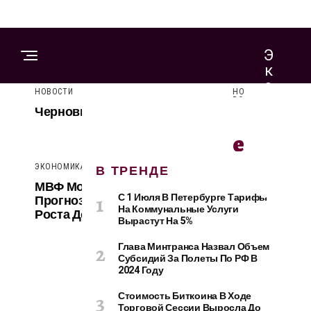
Э
К
О
НОВОСТИ
НО
Н
ВО
Ч
Черновик
СТИ
О
М
Е
И
Р
К
ЭКОНОМИКА И ПОЛИТИКА
В ТРЕНДЕ
А
МВФ Молдавии Снизил
Н
И
С 1 Июля В Петербурге Тарифы
Прогноз Экономического
П
На Коммунальные Услуги
О
Роста До 3,9%
Вырастут На 5%
О
Л
В
Глава Минтранса Назвал Объем
И
Субсидий За Полеты По РФ В
И
Т
2024 Году
И
К
Стоимость Биткоина В Ходе
К
Торговой Сессии Выросла До