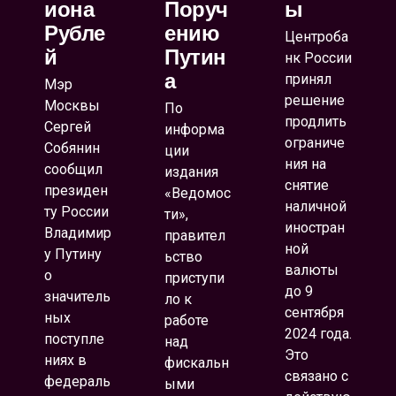
Иона
Поруч
Ы
Рубле
Ению
Центроба
Й
Путин
нк России
А
принял
Мэр
решение
Москвы
По
продлить
Сергей
информа
ограниче
Собянин
ции
ния на
сообщил
издания
снятие
президен
«Ведомос
наличной
ту России
ти»,
иностран
Владимир
правител
ной
у Путину
ьство
валюты
о
приступи
до 9
значитель
ло к
сентября
ных
работе
2024 года.
поступле
над
Это
ниях в
фискальн
связано с
федераль
ыми