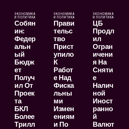
ЭКОНОМИКА
ЭКОНОМИКА
ЭКОНОМИКА
И ПОЛИТИКА
И ПОЛИТИКА
И ПОЛИТИКА
Собян
Прави
ЦБ
Ин:
Тельс
Продл
Федер
Тво
Ил
Альн
Прист
Огран
Ый
Упило
Ичени
Бюдж
К
Я На
Ет
Работ
Сняти
Получ
Е Над
Е
Ил От
Фиска
Налич
Проек
Льны
Ной
Та
Ми
Иност
БКЛ
Измен
Ранно
Более
Ениям
Й
Трилл
И По
Валют