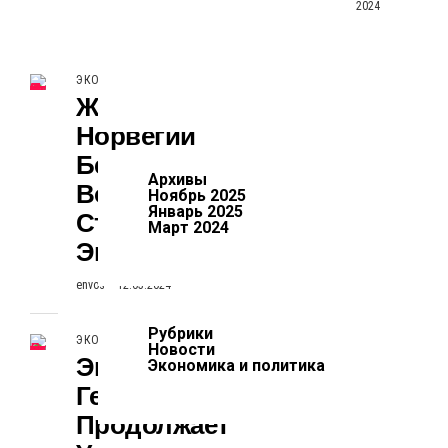
2024
ЭКОНОМИКА И ПОЛИТИКА
Журналистка Из
Норвегии
Беккер
Архивы
Восхитилась
Ноябрь 2025
Январь 2025
Стойкостью
Март 2024
Экономики РФ
envos
12.03.2024
Рубрики
ЭКОНОМИКА И ПОЛИТИКА
Новости
Экономика
Экономика и политика
Германии
Продолжает