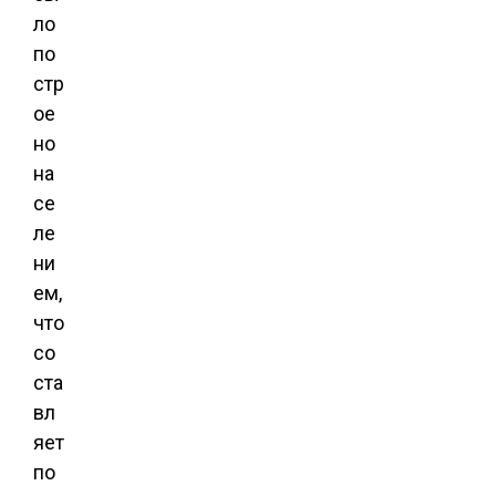
ло
по
стр
ое
но
на
се
ле
ни
ем,
что
со
ста
вл
яет
по