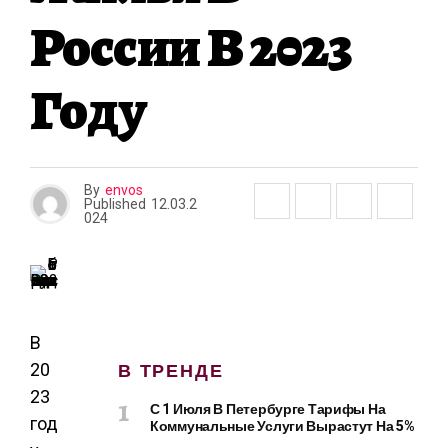
А
России В 2023
Году
By
envos
Published
12.03.2
024
В
В ТРЕНДЕ
20
23
С 1 Июля В Петербурге Тарифы На
год
Коммунальные Услуги Вырастут На 5%