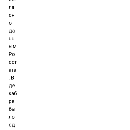
ла
сн
о
да
нн
ым
Ро
сст
ата
. В
де
каб
ре
бы
ло
сд