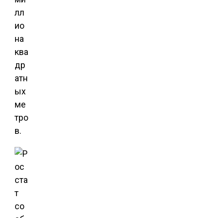
лл
ио
на
ква
др
атн
ых
ме
тро
в.