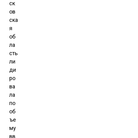
ск
ов
ска
я
об
ла
сть
ли
ди
ро
ва
ла
по
об
ъе
му
вв