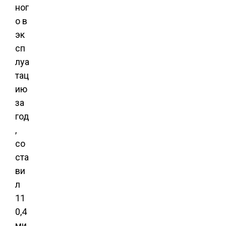
ног
о в
эк
сп
луа
тац
ию
за
год
,
со
ста
ви
л
11
0,4
ми