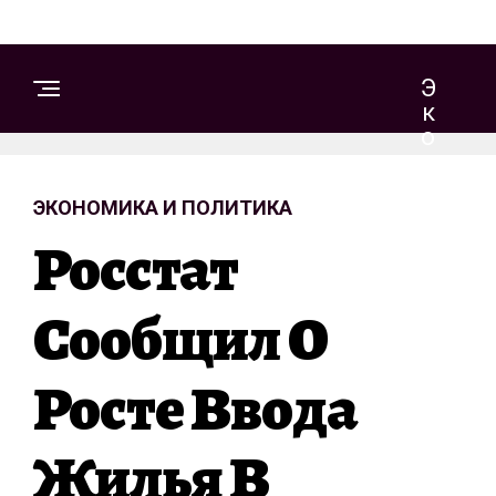
Э
К
О
Н
О
ЭКОНОМИКА И ПОЛИТИКА
М
И
Росстат
К
А
И
Сообщил О
П
О
Росте Ввода
Л
И
Т
Жилья В
И
К