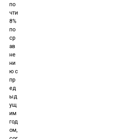
по
чти
8%
по
ср
ав
не
ни
ю с
пр
ед
ыд
ущ
им
год
ом,
сог