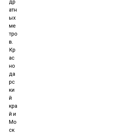
др
атн
ых
ме
тро
в.
Кр
ас
но
да
рс
ки
й
кра
й и
Мо
ск