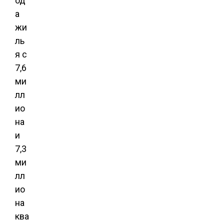
од
а
жи
ль
я с
7,6
ми
лл
ио
на
и
7,3
ми
лл
ио
на
ква