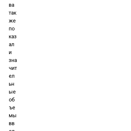
ва
так
же
по
каз
ал
и
зна
чит
ел
ьн
ые
об
ъе
мы
вв