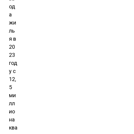
од
а
жи
ль
я в
20
23
год
у с
12,
5
ми
лл
ио
на
ква