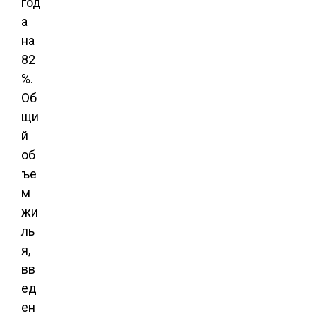
год
а
на
82
%.
Об
щи
й
об
ъе
м
жи
ль
я,
вв
ед
ен