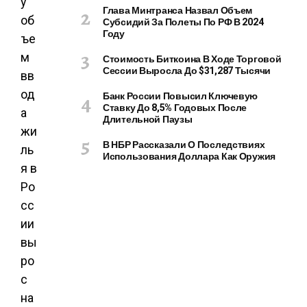
у
Глава Минтранса Назвал Объем
об
Субсидий За Полеты По РФ В 2024
Году
ъе
м
Стоимость Биткоина В Ходе Торговой
Сессии Выросла До $31,287 Тысячи
вв
од
Банк России Повысил Ключевую
Ставку До 8,5% Годовых После
а
Длительной Паузы
жи
В НБР Рассказали О Последствиях
ль
Использования Доллара Как Оружия
я в
Ро
сс
ии
вы
ро
с
на