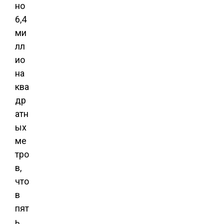
но
6,4
ми
лл
ио
на
ква
др
атн
ых
ме
тро
в,
что
в
пят
ь