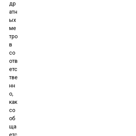
др
атн
ых
ме
тро
в
со
отв
етс
тве
нн
о,
как
со
об
ща
етс