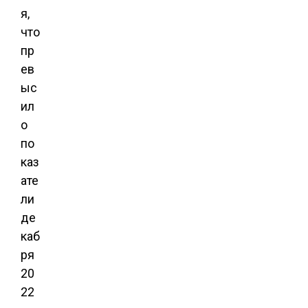
я,
что
пр
ев
ыс
ил
о
по
каз
ате
ли
де
каб
ря
20
22