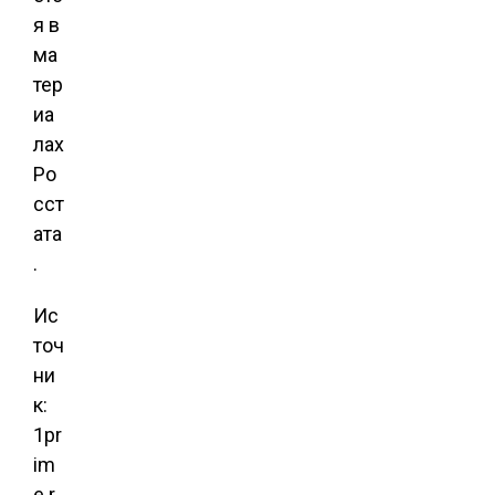
я в
ма
тер
иа
лах
Ро
сст
ата
.
Ис
точ
ни
к:
1pr
im
e.r