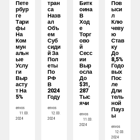
Пете
Тран
Битк
Пов
Рбур
Са
Оина
Ыси
Ге
Назв
В
Л
Тари
Ал
Ход
Клю
Фы
Объ
Е
Чеву
На
Ем
Торг
Ю
Ком
Суб
Ово
Став
Мун
Сиди
Й
Ку
Альн
Й За
Сесс
До
Ые
Пол
Ии
8,5%
Услу
Еты
Выр
Годо
Ги
По
Осла
Вых
Выр
РФ
До
Пос
Асту
В
$31,
Ле
Т На
2024
287
Дли
5%
Году
Тыс
Тель
Ячи
Ной
Пауз
envos
envos
11.03.
12.03.
Ы
envos
2024
2024
11.03.
2024
envos
12.03.
2024