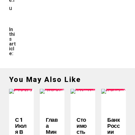
u
In
thi
s
art
icl
e:
You May Also Like
С 1
Глав
Сто
Банк
Июл
А
Имо
Росс
Я В
Мин
Сть
Ии