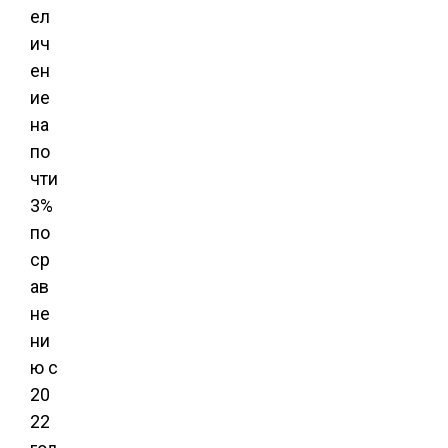
ел
ич
ен
ие
на
по
чти
3%
по
ср
ав
не
ни
ю с
20
22