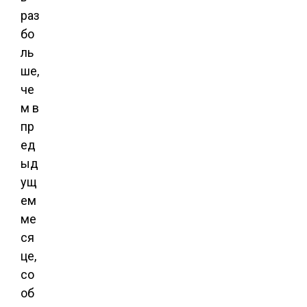
раз
бо
ль
ше,
че
м в
пр
ед
ыд
ущ
ем
ме
ся
це,
со
об