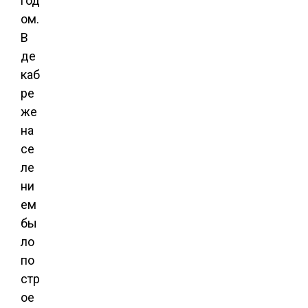
год
ом.
В
де
каб
ре
же
на
се
ле
ни
ем
бы
ло
по
стр
ое