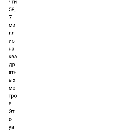
чти
58,
7
ми
лл
ио
на
ква
др
атн
ых
ме
тро
в.
Эт
о
ув