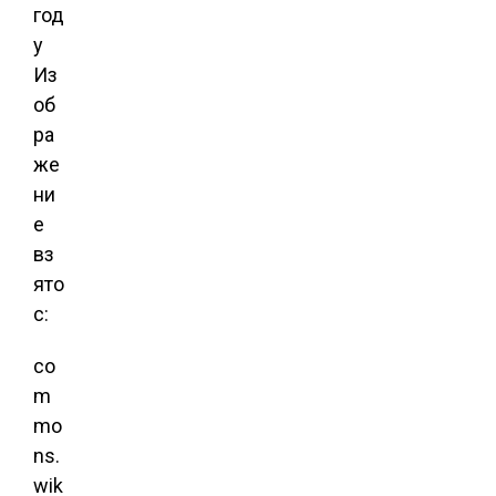
Из
об
ра
же
ни
е
вз
ято
с:
co
m
mo
ns.
wik