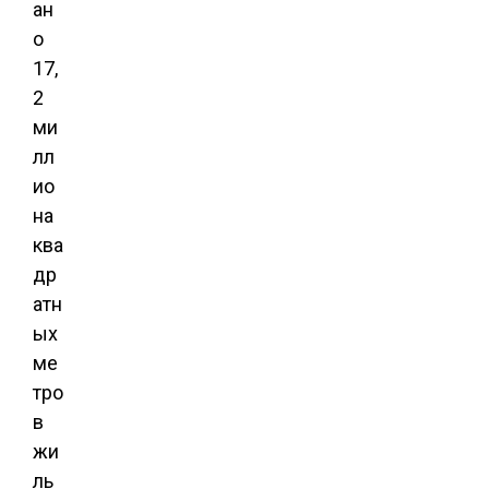
ан
о
17,
2
ми
лл
ио
на
ква
др
атн
ых
ме
тро
в
жи
ль