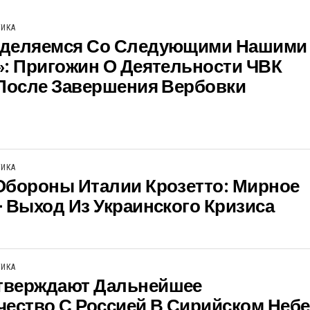
ТИКА
деляемся Со Следующими Нашими
»: Пригожин О Деятельности ЧВК
 После Завершения Вербовки
ТИКА
Обороны Италии Крозетто: Мирное
 Выход Из Украинского Кризиса
ТИКА
верждают Дальнейшее
ество С Россией В Сирийском Небе