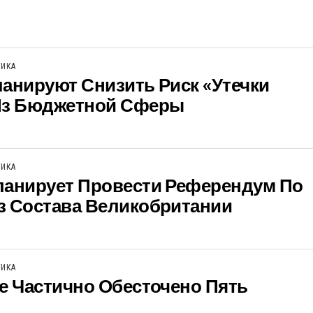
ТИКА
анируют Снизить Риск «утечки
Из Бюджетной Сферы
ТИКА
ланирует Провести Референдум По
з Состава Великобритании
ТИКА
е Частично Обесточено Пять