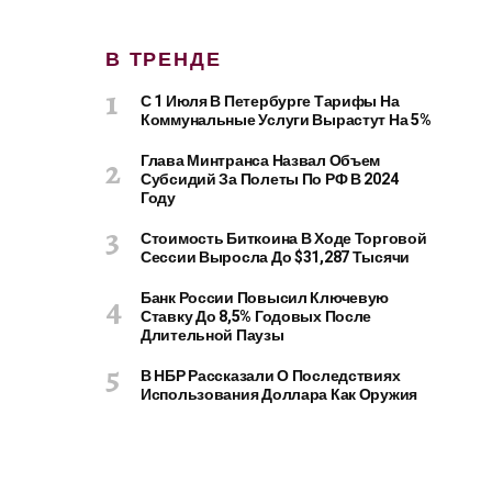
В ТРЕНДЕ
С 1 Июля В Петербурге Тарифы На
Коммунальные Услуги Вырастут На 5%
Глава Минтранса Назвал Объем
Субсидий За Полеты По РФ В 2024
Году
Стоимость Биткоина В Ходе Торговой
Сессии Выросла До $31,287 Тысячи
Банк России Повысил Ключевую
Ставку До 8,5% Годовых После
Длительной Паузы
В НБР Рассказали О Последствиях
Использования Доллара Как Оружия