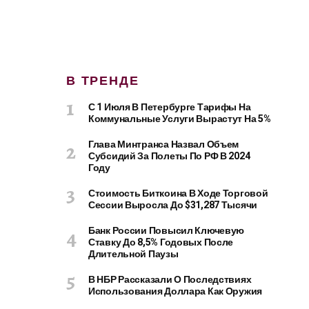
В ТРЕНДЕ
С 1 Июля В Петербурге Тарифы На
Коммунальные Услуги Вырастут На 5%
Глава Минтранса Назвал Объем
Субсидий За Полеты По РФ В 2024
Году
Стоимость Биткоина В Ходе Торговой
Сессии Выросла До $31,287 Тысячи
Банк России Повысил Ключевую
Ставку До 8,5% Годовых После
Длительной Паузы
В НБР Рассказали О Последствиях
Использования Доллара Как Оружия