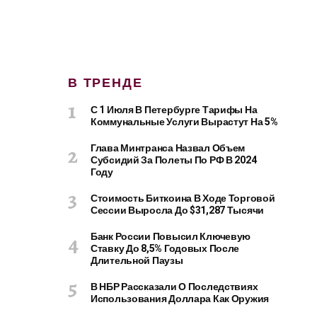
В ТРЕНДЕ
С 1 Июля В Петербурге Тарифы На
Коммунальные Услуги Вырастут На 5%
Глава Минтранса Назвал Объем
Субсидий За Полеты По РФ В 2024
Году
Стоимость Биткоина В Ходе Торговой
Сессии Выросла До $31,287 Тысячи
Банк России Повысил Ключевую
Ставку До 8,5% Годовых После
Длительной Паузы
В НБР Рассказали О Последствиях
Использования Доллара Как Оружия