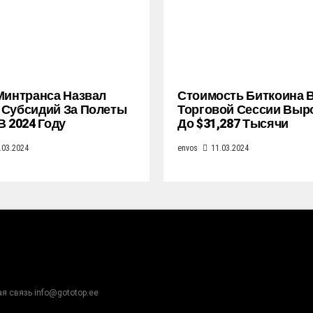
Минтранса Назвал
Стоимость Биткоина 
Субсидий За Полеты
Торговой Сессии Выр
В 2024 Году
До $31,287 Тысячи
.03.2024
envos
11.03.2024
ая связь info@gototop.ee