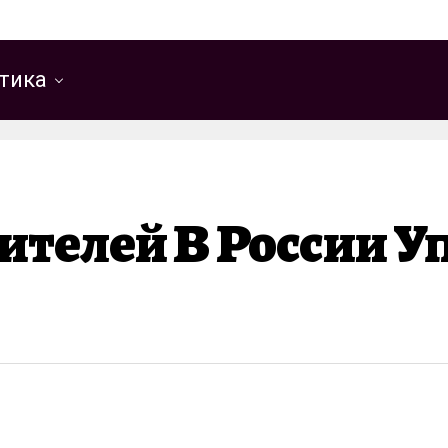
тика
телей В России Уп