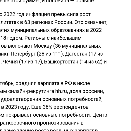
ьше этой суммы, и половина — больше.
по 2022 год инфляция превысила рост
итетах в 63 регионах России. Это означает,
 этих муниципальных образованиях в 2022
018 годом. Регионы с наибольшим
тов включают Москву (36 муниципальных
нкт-Петербург (28 из 111), Дагестан (17 из
, Чечня (17 из 17), Башкортостан (14 из 62) и
тябрь, средняя зарплата в РФ в июле
ым онлайн-рекрутинга hh.ru, доля россиян,
 удовлетворения основных потребностей,
 в 2023 году. Еще 36% респондентов
дом покрывает основные потребности. Центр
раткосрочного прогнозирования в
л замедление роста реальных зарплат в