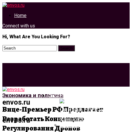
Home
Connect with us
Hi, What Are You Looking For?
Экономика И Политика
Экономика и политика
envos.ru
Вице-Премьер РФ Предлагает
Разработать Концепцию
envos.ru
Регулирования Дронов