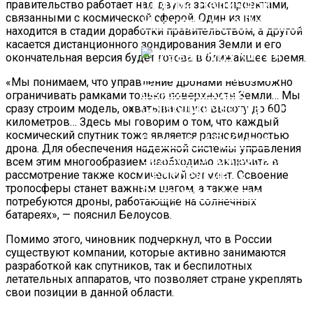
Снятие Наличной
правительство работает над двумя законопроектами,
связанными с космической сферой. Один из них
Иностранной Валюты
находится в стадии доработки правительством, а другой
касается дистанционного зондирования Земли и его
окончательная версия будет готова в ближайшее время.
«Мы понимаем, что управление дронами невозможно
ограничивать рамками только поверхности Земли… Мы
сразу строим модель, охватывающую высоту до 600
километров… Здесь мы говорим о том, что каждый
космический спутник тоже является разновидностью
Глава МИД Китая
дрона. Для обеспечения надежной системы управления
Заявил О Широких
всем этим многообразием необходимо включить в
Перспективах
рассмотрение также космический сегмент. Освоение
тропосферы станет важным шагом, а также нам
Сотрудничества С РФ
потребуются дроны, работающие на солнечных
батареях», — пояснил Белоусов.
Помимо этого, чиновник подчеркнул, что в России
существуют компании, которые активно занимаются
разработкой как спутников, так и беспилотных
летательных аппаратов, что позволяет стране укреплять
свои позиции в данной области.