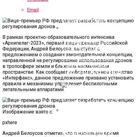
Email
В рамках проектно-образовательного интенсива
Правительство
«Архипелаг-2023», первый вице-премьер Российской
Приступило К Работе
Федерации, Андрей Белоусов, выступил с
предложением о создании законодательной концепции,
Над Фискальными
направленной на регулирование использования дронов
Изменениями По
в тропосфере земли и ближнем космическом
Поручению Путина
пространстве. Как сообщает информационное агентство
«Интерфакс», данное предложение призвано установить
правила и механизмы управления беспилотными
летательными аппаратами.
Изображение взято с:
pxhere
ЦБ Продлил
Ограничения На
Андрей Белоусов отметил, что в настоящее время