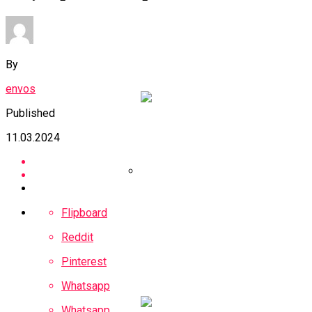
МВФ Молдавии
Снизил Прогноз
Экономического
By
Роста До 3,9%
envos
Published
11.03.2024
Собянин:
Flipboard
Федеральный
Бюджет Получил От
Reddit
Проекта БКЛ Более
Pinterest
Триллиона Рублей
Whatsapp
Whatsapp