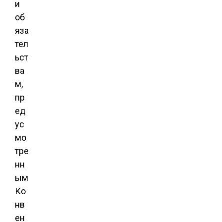
и
об
яза
тел
ьст
ва
м,
пр
ед
ус
мо
тре
нн
ым
Ко
нв
ен