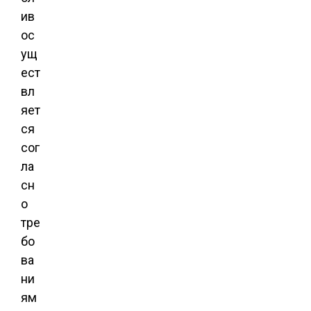
ив
ос
ущ
ест
вл
яет
ся
сог
ла
сн
о
тре
бо
ва
ни
ям