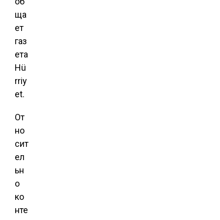
об
ща
ет
газ
ета
Hü
rriy
et.
От
но
сит
ел
ьн
о
ко
нте