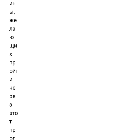
ин
ы,
же
ла
ю
щи
х
пр
ойт
и
че
ре
з
это
т
пр
ол