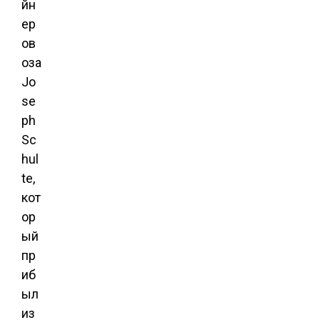
йн
ер
ов
оза
Jo
se
ph
Sc
hul
te,
кот
ор
ый
пр
иб
ыл
из