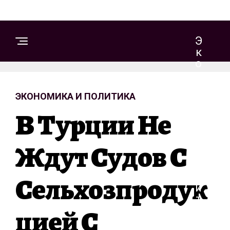
Э
К
О
Н
О
ЭКОНОМИКА И ПОЛИТИКА
М
И
В Турции Не
К
А
И
Ждут Судов С
П
О
Сельхозпродук
Л
И
Т
Цией С
И
К