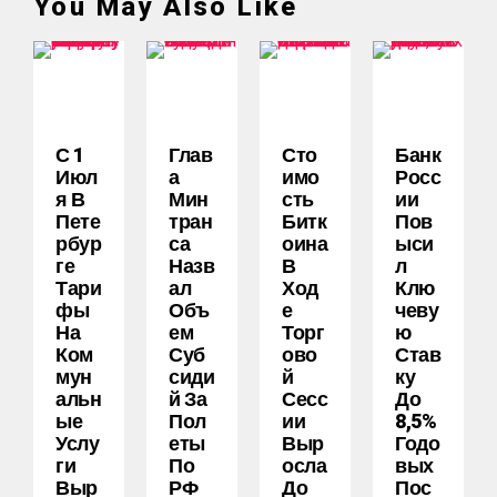
You May Also Like
С 1
Глав
Сто
Банк
Июл
А
Имо
Росс
Я В
Мин
Сть
Ии
Пете
Тран
Битк
Пов
Рбур
Са
Оина
Ыси
Ге
Назв
В
Л
Тари
Ал
Ход
Клю
Фы
Объ
Е
Чеву
На
Ем
Торг
Ю
Ком
Суб
Ово
Став
Мун
Сиди
Й
Ку
Альн
Й За
Сесс
До
Ые
Пол
Ии
8,5%
Услу
Еты
Выр
Годо
Ги
По
Осла
Вых
Выр
РФ
До
Пос