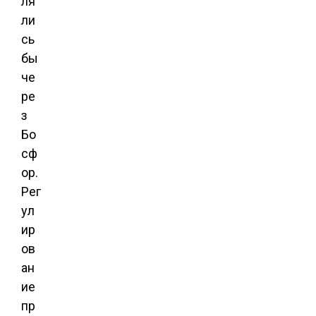
ля
ли
сь
бы
че
ре
з
Бо
сф
ор.
Рег
ул
ир
ов
ан
ие
пр