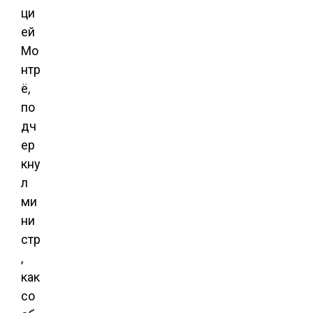
ци
ей
Мо
нтр
ё,
по
дч
ер
кну
л
ми
ни
стр
,
как
со