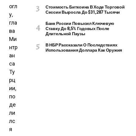
огл
Стоимость Биткоина В Ходе Торговой
Сессии Выросла До $31,287 Тысячи
у,
гла
Банк России Повысил Ключевую
Ставку До 8,5% Годовых После
ва
Длительной Паузы
Ми
В НБР Рассказали О Последствиях
нтр
Использования Доллара Как Оружия
ан
са
Ту
рц
ии,
по
де
ли
лс
я