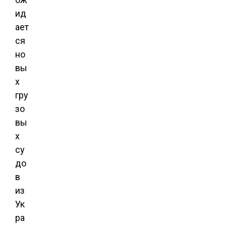
ид
ает
ся
но
вы
х
гру
зо
вы
х
су
до
в
из
Ук
ра