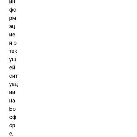
ин
фо
рм
ац
ие
й о
тек
ущ
ей
сит
уац
ии
на
Бо
сф
ор
е,