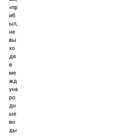
«пр
иб
ыл,
не
вы
хо
дя
в
ме
жд
уна
ро
дн
ые
во
ды