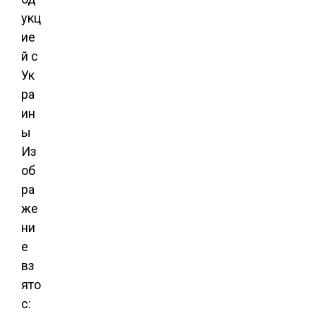
Из
об
ра
же
ни
е
вз
ято
с: