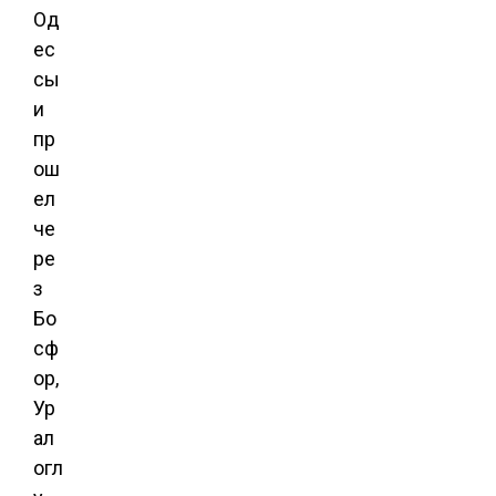
Од
ес
сы
и
пр
ош
ел
че
ре
з
Бо
сф
ор,
Ур
ал
огл