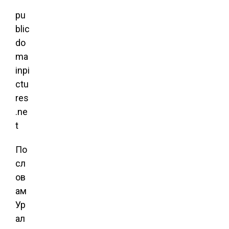
pu
blic
do
ma
inpi
ctu
res
.ne
t
По
сл
ов
ам
Ур
ал