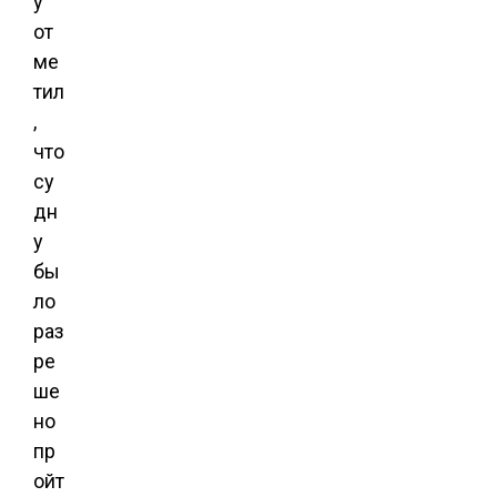
у
от
ме
тил
,
что
су
дн
у
бы
ло
раз
ре
ше
но
пр
ойт