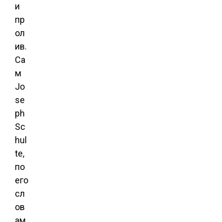
и
пр
ол
ив.
Са
м
Jo
se
ph
Sc
hul
te,
по
его
сл
ов
ам,