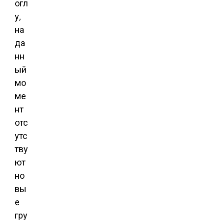
огл
у,
на
да
нн
ый
мо
ме
нт
отс
утс
тву
ют
но
вы
е
гру