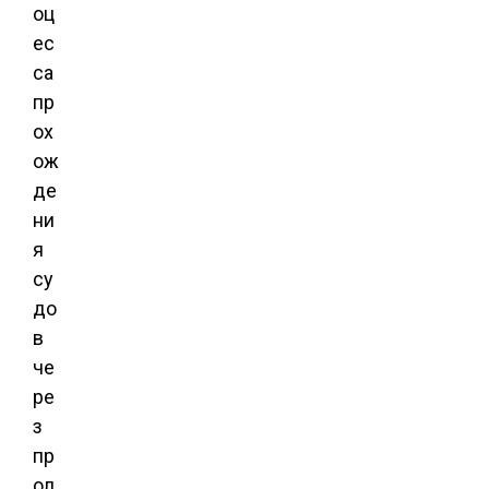
оц
ес
са
пр
ох
ож
де
ни
я
су
до
в
че
ре
з
пр
ол