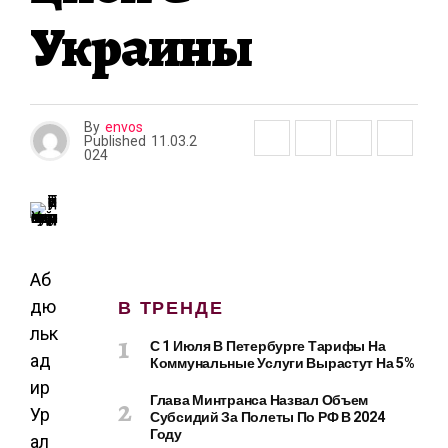
А
Украины
By
envos
Published
11.03.2
024
Аб
В ТРЕНДЕ
дю
льк
С 1 Июля В Петербурге Тарифы На
ад
Коммунальные Услуги Вырастут На 5%
ир
Глава Минтранса Назвал Объем
Ур
Субсидий За Полеты По РФ В 2024
Году
ал