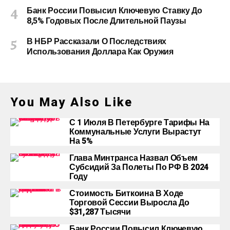
Банк России Повысил Ключевую Ставку До
8,5% Годовых После Длительной Паузы
В НБР Рассказали О Последствиях
Использования Доллара Как Оружия
You May Also Like
С 1 Июля В Петербурге Тарифы На
Коммунальные Услуги Вырастут
На 5%
Глава Минтранса Назвал Объем
Субсидий За Полеты По РФ В 2024
Году
Стоимость Биткоина В Ходе
Торговой Сессии Выросла До
$31,287 Тысячи
Банк России Повысил Ключевую