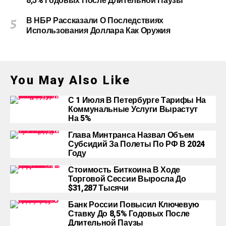
8,5% Годовых После Длительной Паузы
В НБР Рассказали О Последствиях
Использования Доллара Как Оружия
You May Also Like
С 1 Июля В Петербурге Тарифы На
Коммунальные Услуги Вырастут
На 5%
Глава Минтранса Назвал Объем
Субсидий За Полеты По РФ В 2024
Году
Стоимость Биткоина В Ходе
Торговой Сессии Выросла До
$31,287 Тысячи
Банк России Повысил Ключевую
Ставку До 8,5% Годовых После
Длительной Паузы