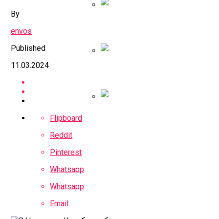
By
Правительство Прист
envos
Published
11.03.2024
ЦБ Продлил Ограниче
Глава МИД Китая Заяв
Flipboard
Reddit
Pinterest
Whatsapp
Whatsapp
Email