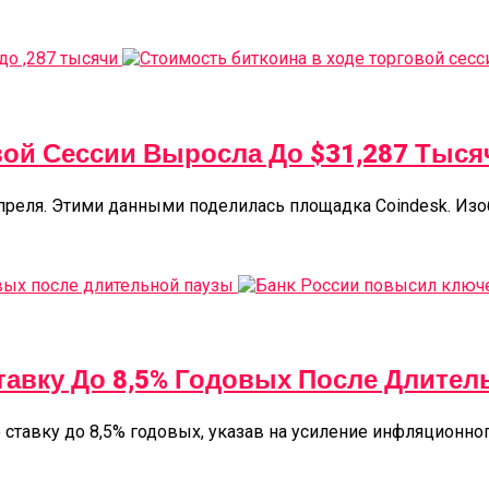
вой Сессии Выросла До $31,287 Тыся
реля. Этими данными поделилась площадка Coindesk. Изобр
авку До 8,5% Годовых После Длител
тавку до 8,5% годовых, указав на усиление инфляционног