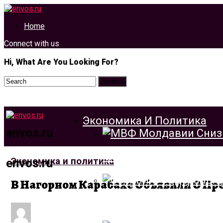
Home
Connect with us
Hi, What Are You Looking For?
Экономика И Политика
envos.ru
МВФ Молдавии Снизил
Экономика и политика
envos.ru
В Нагорном Карабахе Объявили О П
Собянин: Федеральный