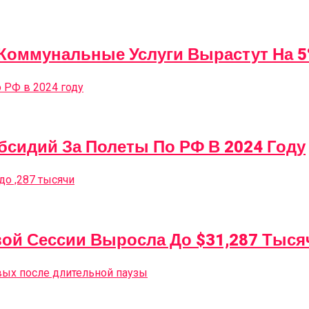
 Коммунальные Услуги Вырастут На 
бсидий За Полеты По РФ В 2024 Году
вой Сессии Выросла До $31,287 Тыся