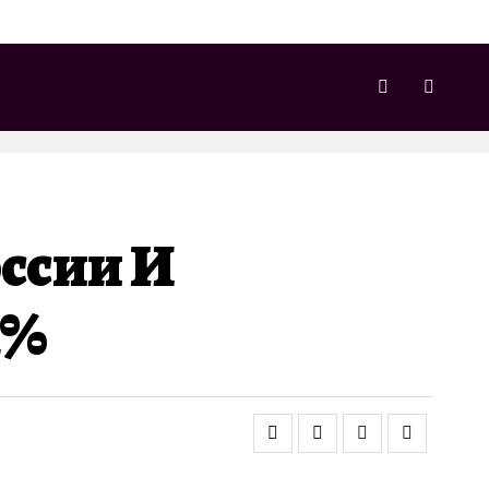
оссии И
1%