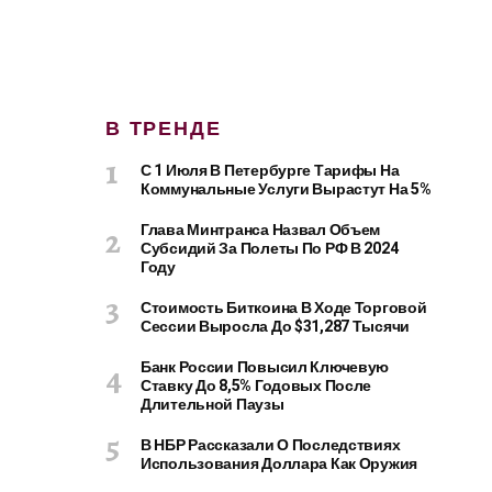
В ТРЕНДЕ
С 1 Июля В Петербурге Тарифы На
Коммунальные Услуги Вырастут На 5%
Глава Минтранса Назвал Объем
Субсидий За Полеты По РФ В 2024
Году
Стоимость Биткоина В Ходе Торговой
Сессии Выросла До $31,287 Тысячи
Банк России Повысил Ключевую
Ставку До 8,5% Годовых После
Длительной Паузы
В НБР Рассказали О Последствиях
Использования Доллара Как Оружия