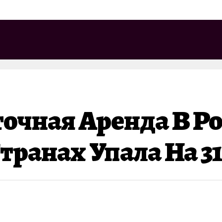
очная Аренда В Р
ранах Упала На 3