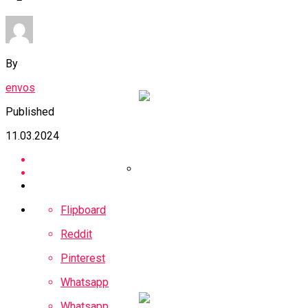
МВФ Молдавии
Снизил Прогноз
Экономического
By
Роста До 3,9%
envos
Published
11.03.2024
Собянин:
Flipboard
Федеральный
Бюджет Получил От
Reddit
Проекта БКЛ Более
Pinterest
Триллиона Рублей
Whatsapp
Whatsapp