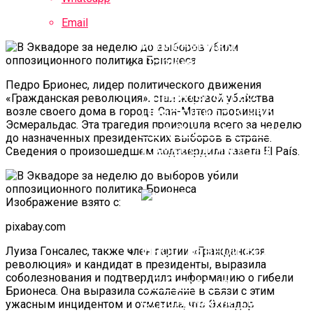
Email
Педро Брионес, лидер политического движения
Правительство
«Гражданская революция», стал жертвой убийства
Приступило К Работе
возле своего дома в городе Сан-Матео провинции
Эсмеральдас. Эта трагедия произошла всего за неделю
Над Фискальными
до назначенных президентских выборов в стране.
Изменениями По
Сведения о произошедшем подтвердила газета El País.
Поручению Путина
Изображение взято с:
pixabay.com
Луиза Гонсалес, также член партии «Гражданская
революция» и кандидат в президенты, выразила
соболезнования и подтвердила информацию о гибели
ЦБ Продлил
Брионеса. Она выразила сожаление в связи с этим
Ограничения На
ужасным инцидентом и отметила, что Эквадор