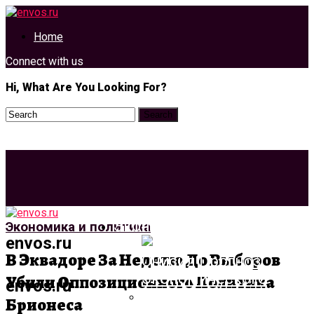
Home
Connect with us
Hi, What Are You Looking For?
Экономика И Политика
Экономика и политика
envos.ru
В Эквадоре За Неделю До Выборов
Убили Оппозиционного Политика
envos.ru
Брионеса