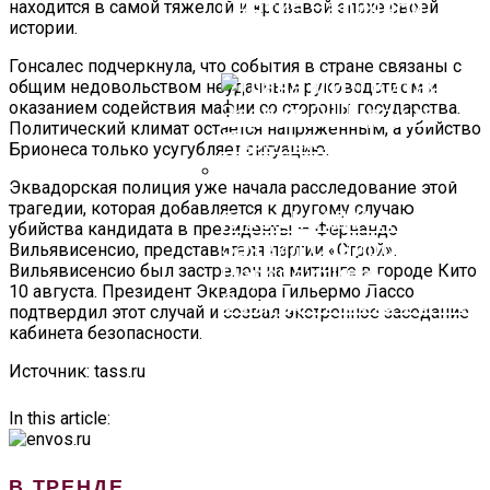
Снятие Наличной
находится в самой тяжелой и кровавой эпохе своей
истории.
Иностранной Валюты
Гонсалес подчеркнула, что события в стране связаны с
общим недовольством неудачным руководством и
оказанием содействия мафии со стороны государства.
Политический климат остается напряженным, а убийство
Брионеса только усугубляет ситуацию.
Эквадорская полиция уже начала расследование этой
трагедии, которая добавляется к другому случаю
Глава МИД Китая
убийства кандидата в президенты — Фернандо
Заявил О Широких
Вильявисенсио, представителя партии «Строй».
Вильявисенсио был застрелен на митинге в городе Кито
Перспективах
10 августа. Президент Эквадора Гильермо Лассо
Сотрудничества С РФ
подтвердил этот случай и созвал экстренное заседание
кабинета безопасности.
Источник: tass.ru
In this article:
В ТРЕНДЕ