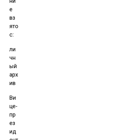
ни
е
вз
ято
с:
ли
чн
ый
арх
ив
Ви
це-
пр
ез
ид
ент