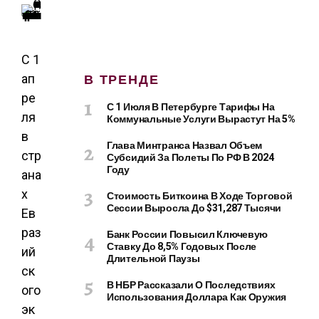
С 1
В ТРЕНДЕ
ап
ре
С 1 Июля В Петербурге Тарифы На
ля
Коммунальные Услуги Вырастут На 5%
в
Глава Минтранса Назвал Объем
стр
Субсидий За Полеты По РФ В 2024
Году
ана
х
Стоимость Биткоина В Ходе Торговой
Сессии Выросла До $31,287 Тысячи
Ев
раз
Банк России Повысил Ключевую
Ставку До 8,5% Годовых После
ий
Длительной Паузы
ск
В НБР Рассказали О Последствиях
ого
Использования Доллара Как Оружия
эк