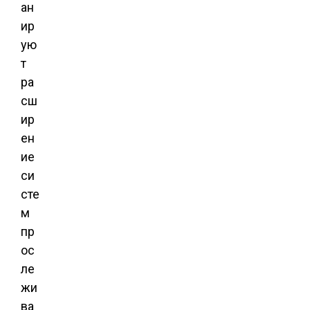
ан
ир
ую
т
ра
сш
ир
ен
ие
си
сте
м
пр
ос
ле
жи
ва