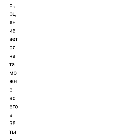
с.,
оц
ен
ив
ает
ся
на
та
мо
жн
е
вс
его
в
$8
ты