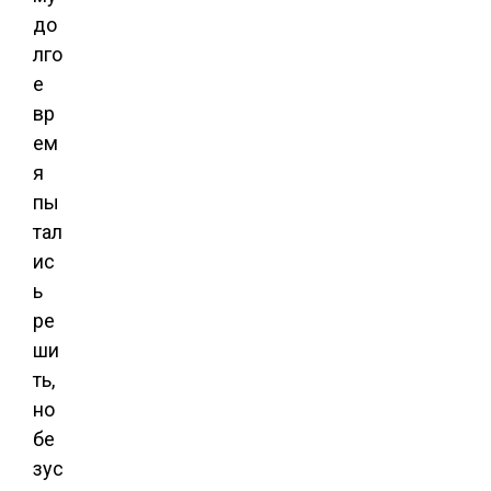
до
лго
е
вр
ем
я
пы
тал
ис
ь
ре
ши
ть,
но
бе
зус