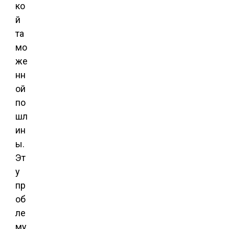
ко
й
та
мо
же
нн
ой
по
шл
ин
ы.
Эт
у
пр
об
ле
му