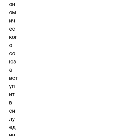
он
ом
ич
ес
ког
о
со
юз
а
вст
уп
ит
в
си
лу
ед
ин