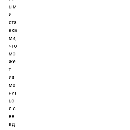
ым
и
ста
вка
ми,
что
мо
же
т
из
ме
нит
ьс
я с
вв
ед