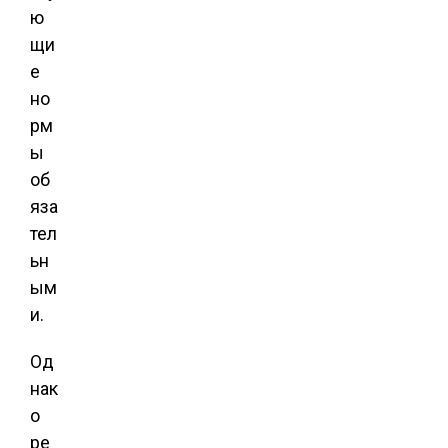
ю
щи
е
но
рм
ы
об
яза
тел
ьн
ым
и.
Од
нак
о
ре