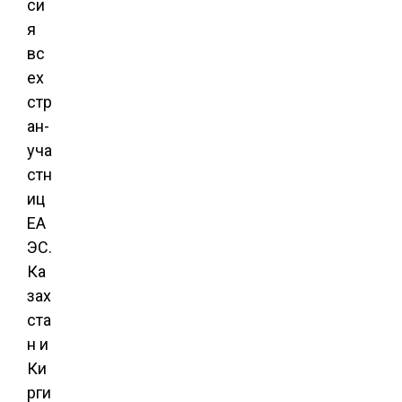
си
я
вс
ех
стр
ан-
уча
стн
иц
ЕА
ЭС.
Ка
зах
ста
н и
Ки
рги