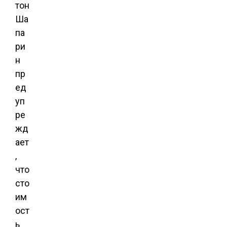
тон
Ша
па
ри
н
пр
ед
уп
ре
жд
ает
,
что
сто
им
ост
ь