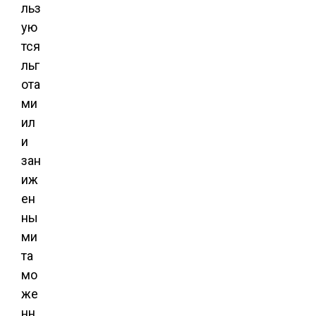
льз
ую
тся
льг
ота
ми
ил
и
зан
иж
ен
ны
ми
та
мо
же
нн