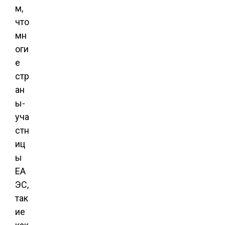
м,
что
мн
оги
е
стр
ан
ы-
уча
стн
иц
ы
ЕА
ЭС,
так
ие