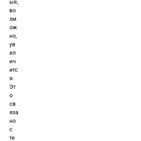
ые,
во
зм
ож
но,
ув
ел
ич
итс
я.
Эт
о
св
яза
но
с
те