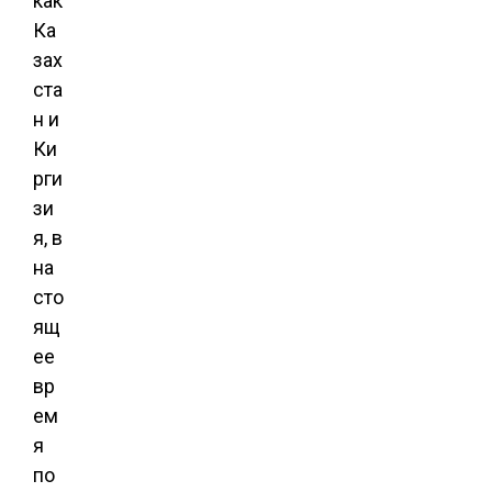
как
Ка
зах
ста
н и
Ки
рги
зи
я, в
на
сто
ящ
ее
вр
ем
я
по