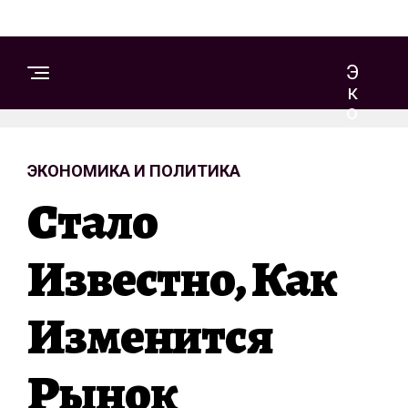
Э
К
О
Н
О
ЭКОНОМИКА И ПОЛИТИКА
М
И
Стало
К
А
И
Известно, Как
П
О
Изменится
Л
И
Т
Рынок
И
К