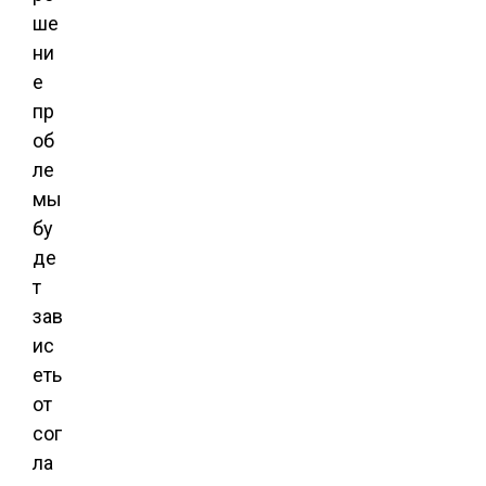
ше
ни
е
пр
об
ле
мы
бу
де
т
зав
ис
еть
от
сог
ла