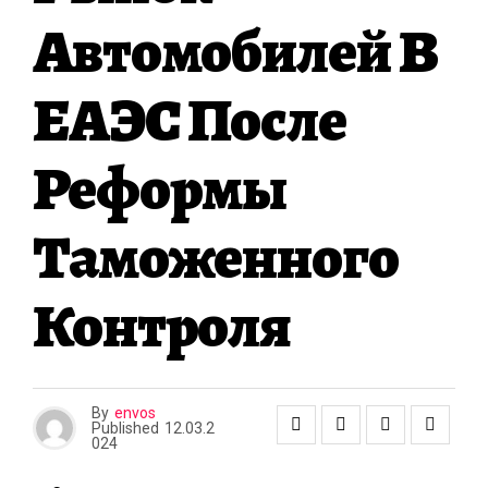
А
Автомобилей В
ЕАЭС После
Реформы
Таможенного
Контроля
By
envos
Published
12.03.2
024