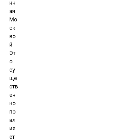
нн
ая
Мо
ск
во
й.
Эт
о
су
ще
ств
ен
но
по
вл
ия
ет