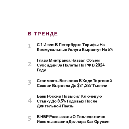
В ТРЕНДЕ
С 1 Июля В Петербурге Тарифы На
Коммунальные Услуги Вырастут На 5%
Глава Минтранса Назвал Объем
Субсидий За Полеты По РФ В 2024
Году
Стоимость Биткоина В Ходе Торговой
Сессии Выросла До $31,287 Тысячи
Банк России Повысил Ключевую
Ставку До 8,5% Годовых После
Длительной Паузы
В НБР Рассказали О Последствиях
Использования Доллара Как Оружия