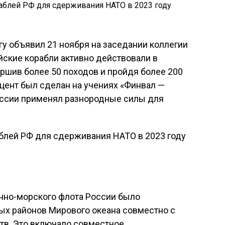
у объявил 21 ноября на заседании коллегии
йские корабли активно действовали в
ершив более 50 походов и пройдя более 200
цент был сделан на учениях «Финвал —
России применял разнородные силы для
нно-морского флота России было
ых районов Мирового океана совместно с
тв. Это включало совместное