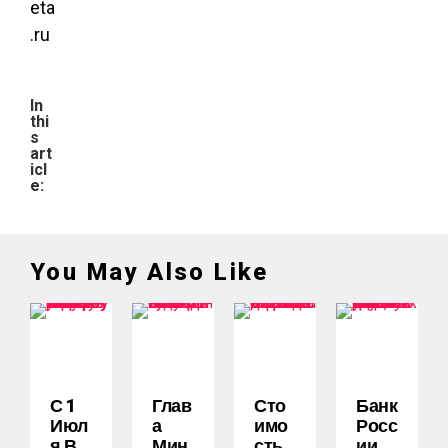
eta
.ru
In
thi
s
art
icl
e:
You May Also Like
С 1
Глав
Сто
Банк
Июл
А
Имо
Росс
Я В
Мин
Сть
Ии