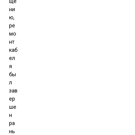
ще
ни
ю,
ре
мо
нт
каб
ел
я
бы
л
зав
ер
ше
н
ра
нь