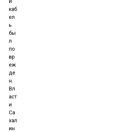
й
каб
ел
ь
бы
л
по
вр
еж
де
н.
Вл
аст
и
Са
хал
ин