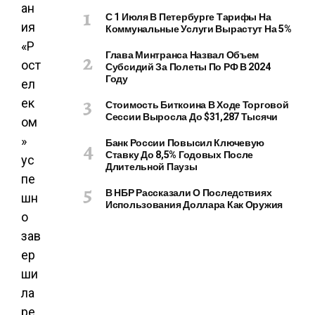
ан
С 1 Июля В Петербурге Тарифы На
ия
Коммунальные Услуги Вырастут На 5%
«Р
Глава Минтранса Назвал Объем
ост
Субсидий За Полеты По РФ В 2024
Году
ел
ек
Стоимость Биткоина В Ходе Торговой
Сессии Выросла До $31,287 Тысячи
ом
»
Банк России Повысил Ключевую
Ставку До 8,5% Годовых После
ус
Длительной Паузы
пе
В НБР Рассказали О Последствиях
шн
Использования Доллара Как Оружия
о
зав
ер
ши
ла
ре