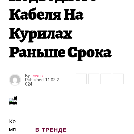
А
Кабеля На
Курилах
Раньше Срока
By
envos
Published
11.03.2
024
Ко
В ТРЕНДЕ
мп