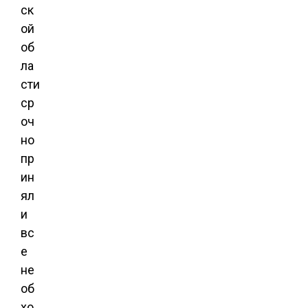
ск
ой
об
ла
сти
ср
оч
но
пр
ин
ял
и
вс
е
не
об
хо