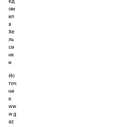
ед
ом
ил
а
Хе
ль
си
нк
и.
Ис
точ
ни
к:
ww
w.g
az