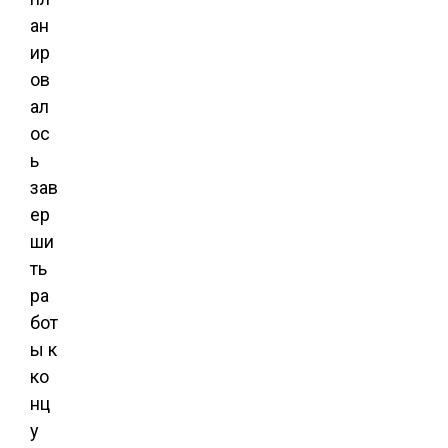
ан
ир
ов
ал
ос
ь
зав
ер
ши
ть
ра
бот
ы к
ко
нц
у