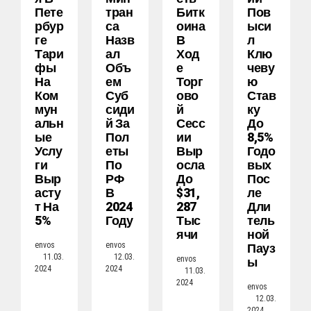
Пете
Тран
Битк
Пов
Рбур
Са
Оина
Ыси
Ге
Назв
В
Л
Тари
Ал
Ход
Клю
Фы
Объ
Е
Чеву
На
Ем
Торг
Ю
Ком
Суб
Ово
Став
Мун
Сиди
Й
Ку
Альн
Й За
Сесс
До
Ые
Пол
Ии
8,5%
Услу
Еты
Выр
Годо
Ги
По
Осла
Вых
Выр
РФ
До
Пос
Асту
В
$31,
Ле
Т На
2024
287
Дли
5%
Году
Тыс
Тель
Ячи
Ной
Пауз
envos
envos
11.03.
12.03.
Ы
envos
2024
2024
11.03.
2024
envos
12.03.
2024