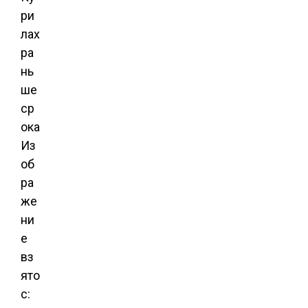
Из
об
ра
же
ни
е
вз
ято
с: