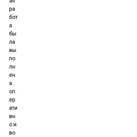
ая
ра
бот
а
бы
ла
вы
по
лн
ен
а
оп
ер
ати
вн
о и
во