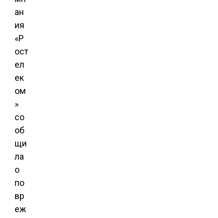
ан
ия
«Р
ост
ел
ек
ом
»
со
об
щи
ла
о
по
вр
еж