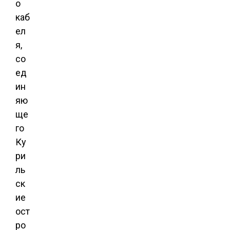
о
каб
ел
я,
со
ед
ин
яю
ще
го
Ку
ри
ль
ск
ие
ост
ро