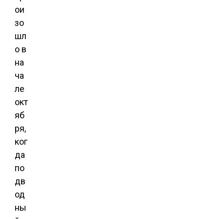
ои
зо
шл
о в
на
ча
ле
окт
яб
ря,
ког
да
по
дв
од
ны