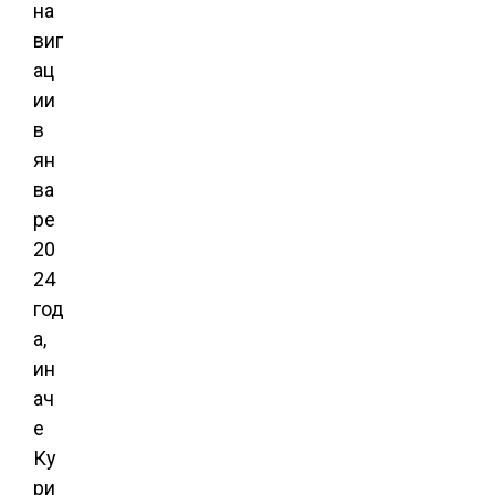
на
виг
ац
ии
в
ян
ва
ре
20
24
год
а,
ин
ач
е
Ку
ри