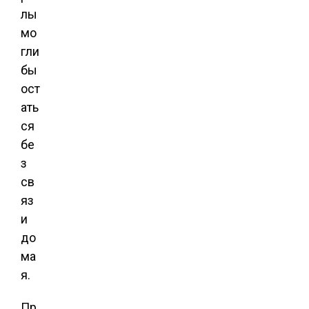
лы
мо
гли
бы
ост
ать
ся
бе
з
св
яз
и
до
ма
я.
Пр