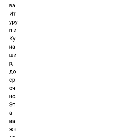
ва
Ит
уру
п и
Ку
на
ши
р,
до
ср
оч
но.
Эт
а
ва
жн