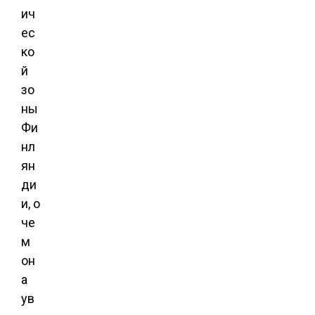
ич
ес
ко
й
зо
ны
Фи
нл
ян
ди
и, о
че
м
он
а
ув