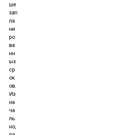
ше
зап
ла
ни
ро
ва
нн
ых
ср
ок
ов.
Из
на
ча
ль
но,
пл