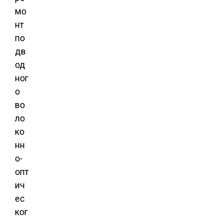
мо
нт
по
дв
од
ног
о
во
ло
ко
нн
о-
опт
ич
ес
ког