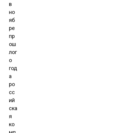
в
но
яб
ре
пр
ош
лог
о
год
а
ро
сс
ий
ска
я
ко
мп