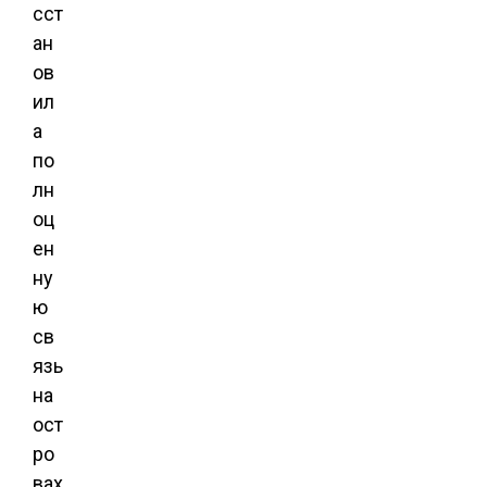
сст
ан
ов
ил
а
по
лн
оц
ен
ну
ю
св
язь
на
ост
ро
вах