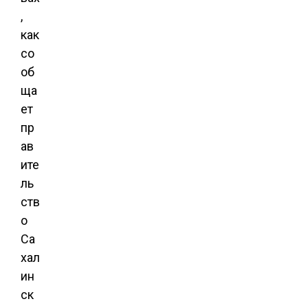
,
как
со
об
ща
ет
пр
ав
ите
ль
ств
о
Са
хал
ин
ск