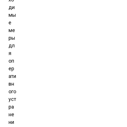
ди
мы
е
ме
ры
дл
я
оп
ер
ати
вн
ого
уст
ра
не
ни