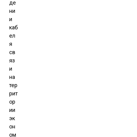
де
ни
и
каб
ел
я
св
яз
и
на
тер
рит
ор
ии
эк
он
ом