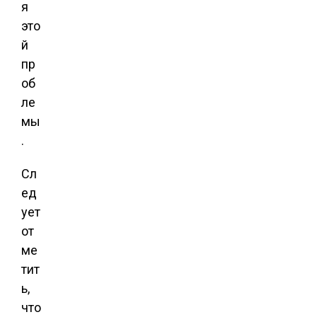
я
это
й
пр
об
ле
мы
.
Сл
ед
ует
от
ме
тит
ь,
что