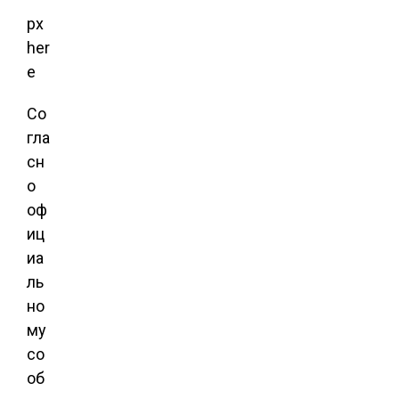
px
her
e
Со
гла
сн
о
оф
иц
иа
ль
но
му
со
об