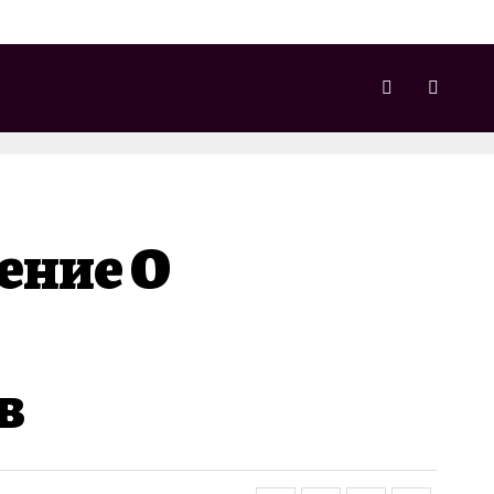
ение О
в