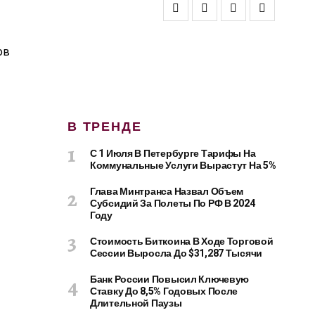
В ТРЕНДЕ
С 1 Июля В Петербурге Тарифы На
Коммунальные Услуги Вырастут На 5%
Глава Минтранса Назвал Объем
Субсидий За Полеты По РФ В 2024
Году
Стоимость Биткоина В Ходе Торговой
Сессии Выросла До $31,287 Тысячи
Банк России Повысил Ключевую
Ставку До 8,5% Годовых После
Длительной Паузы