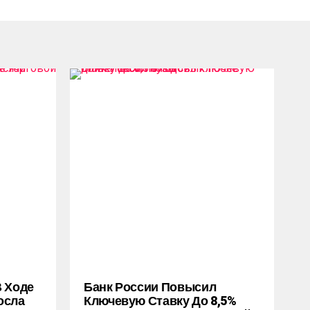
В Ходе
Банк России Повысил
осла
Ключевую Ставку До 8,5%