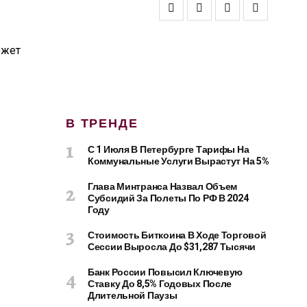
В ТРЕНДЕ
С 1 Июля В Петербурге Тарифы На
Коммунальные Услуги Вырастут На 5%
Глава Минтранса Назвал Объем
Субсидий За Полеты По РФ В 2024
Году
Стоимость Биткоина В Ходе Торговой
Сессии Выросла До $31,287 Тысячи
Банк России Повысил Ключевую
Ставку До 8,5% Годовых После
Длительной Паузы