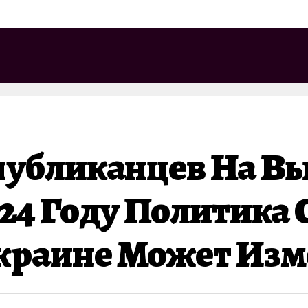
публиканцев На В
024 Году Политика
краине Может Изм