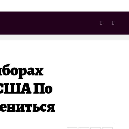
ыборах
 США По
ениться