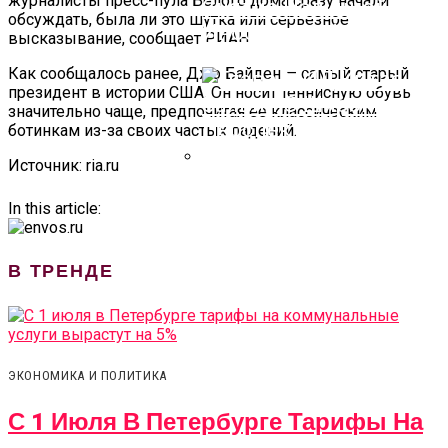
журналисты пресс-пула Белого дома сразу начали
Снятие Наличной
обсуждать, была ли это шутка или серьезное
Иностранной Валюты
высказывание, сообщает РИАН.
Как сообщалось ранее, Джо Байден — самый старый
президент в истории США. Он носит теннисную обувь
значительно чаще, предпочитая ее классическим
ботинкам из-за своих частых падений.
Источник: ria.ru
Глава МИД Китая
In this article:
Заявил О Широких
Перспективах
В ТРЕНДЕ
Сотрудничества С РФ
ЭКОНОМИКА И ПОЛИТИКА
С 1 Июля В Петербурге Тарифы На