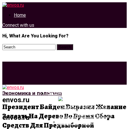
Home
Connect with us
Hi, What Are You Looking For?
Экономика И Политика
Экономика и политика
envos.ru
Президент Байден Выразил Желание
Залезть На Дерево Во Время Сбора
envos.ru
Средств Для Предвыборной