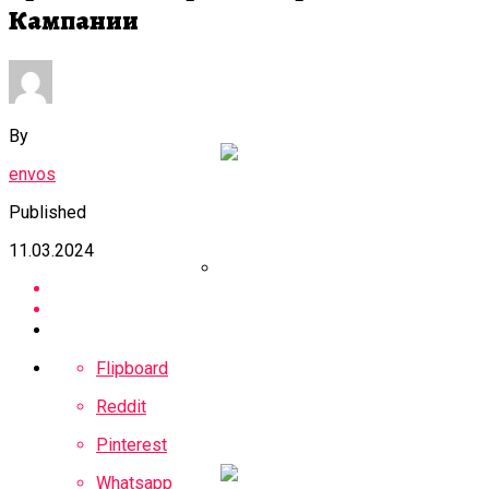
Кампании
МВФ Молдавии
Снизил Прогноз
Экономического
Роста До 3,9%
By
envos
Published
11.03.2024
Собянин:
Федеральный
Flipboard
Бюджет Получил От
Проекта БКЛ Более
Reddit
Триллиона Рублей
Pinterest
Whatsapp