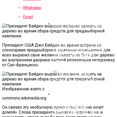
Whatsapp
Email
Правительство
Приступило К Работе
Президент США Джо Байден во время встречи со
Над Фискальными
спонсорами предвыборной кампании неожиданно для
Изменениями По
всех выразил свое желание залезть на большое дерево
во внутреннем дворике частной резиденции неподалеку
Поручению Путина
от Сан-Франциско.
Изображение взято с:
commons.wikimedia.org
ЦБ Продлил
Он связал эту необычную идею с тем, что «не хочет
Ограничения На
домой». Слова президента вызвали недоумение, и