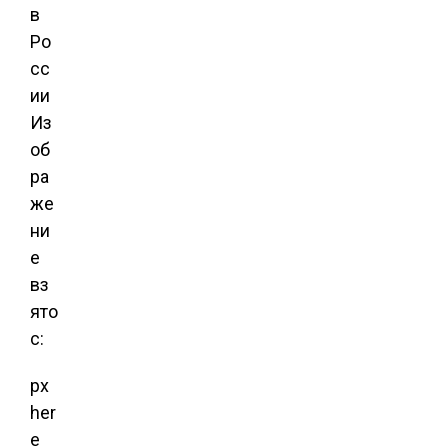
Из
об
ра
же
ни
е
вз
ято
с:
px
her
e