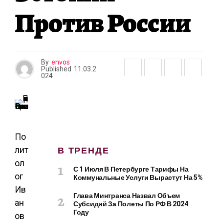
А
Против России
By
envos
Published
11.03.2
024
По
В ТРЕНДЕ
лит
ол
С 1 Июля В Петербурге Тарифы На
ог
Коммунальные Услуги Вырастут На 5%
Ив
Глава Минтранса Назвал Объем
ан
Субсидий За Полеты По РФ В 2024
Году
ов