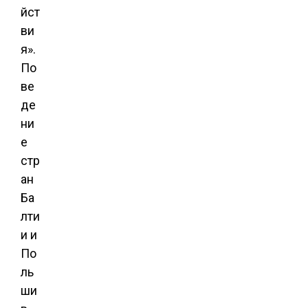
йст
ви
я».
По
ве
де
ни
е
стр
ан
Ба
лти
и и
По
ль
ши