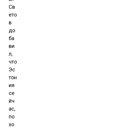
Св
ето
в
до
ба
ви
л,
что
Эс
тон
ия
се
йч
ас,
по
хо