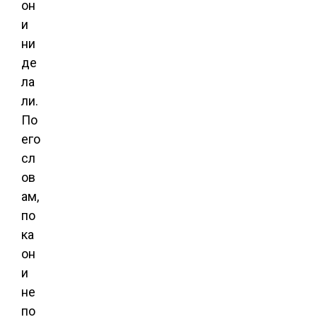
он
и
ни
де
ла
ли.
По
его
сл
ов
ам,
по
ка
он
и
не
по