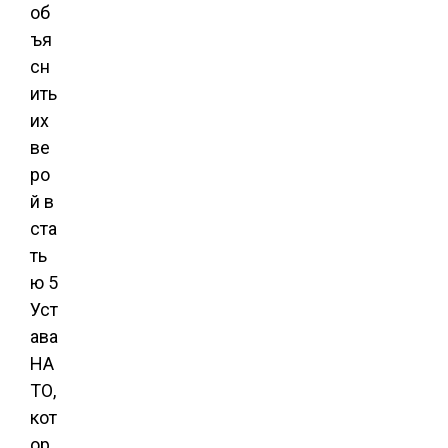
об
ъя
сн
ить
их
ве
ро
й в
ста
ть
ю 5
Уст
ава
НА
ТО,
кот
ор