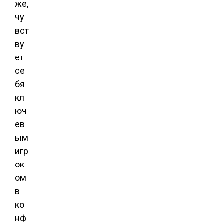
же,
чу
вст
ву
ет
се
бя
кл
юч
ев
ым
игр
ок
ом
в
ко
нф