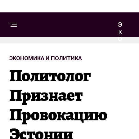
Э
К
О
Н
О
ЭКОНОМИКА И ПОЛИТИКА
М
И
Политолог
К
А
И
Признает
П
О
Провокацию
Л
И
Т
Эстонии
И
К