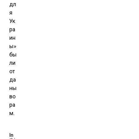
дл
я
Ук
ра
ин
ы»
бы
ли
от
да
ны
во
ра
м.
In