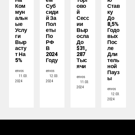
На
Ем
Торг
Ю
Ком
Суб
Ово
Став
Мун
Сиди
Й
Ку
Альн
Й За
Сесс
До
Ые
Пол
Ии
8,5%
Услу
Еты
Выр
Годо
Ги
По
Осла
Вых
Выр
РФ
До
Пос
Асту
В
$31,
Ле
Т На
2024
287
Дли
5%
Году
Тыс
Тель
Ячи
Ной
Пауз
envos
envos
11.03.
12.03.
Ы
envos
2024
2024
11.03.
2024
envos
12.03.
2024