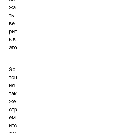
жа
ть
ве
рит
ь в
это
.
Эс
тон
ия
так
же
стр
ем
итс