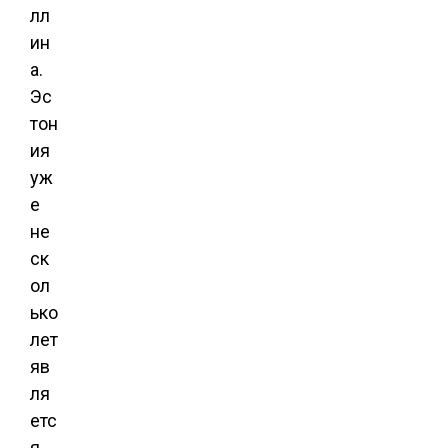
лл
ин
а.
Эс
тон
ия
уж
е
не
ск
ол
ько
лет
яв
ля
етс
я