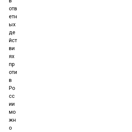
в
отв
етн
ых
де
йст
ви
ях
пр
оти
в
Ро
сс
ии
мо
жн
о