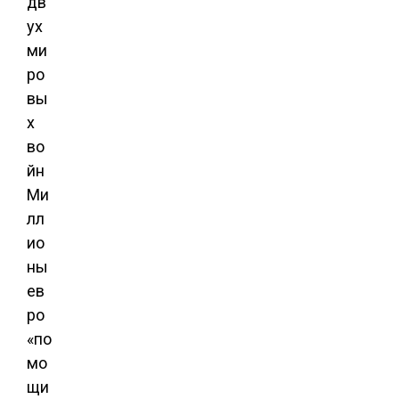
дв
ух
ми
ро
вы
х
во
йн
Ми
лл
ио
ны
ев
ро
«по
мо
щи