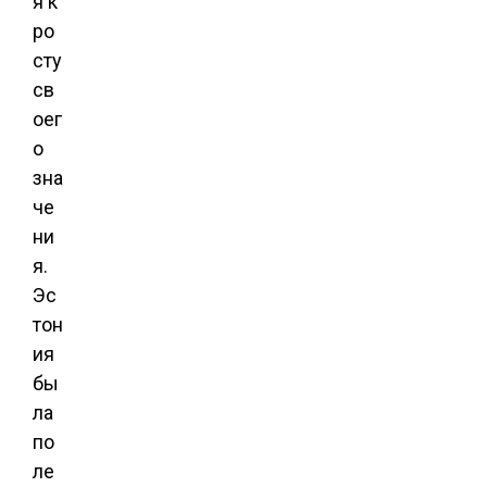
я к
ро
сту
св
оег
о
зна
че
ни
я.
Эс
тон
ия
бы
ла
по
ле