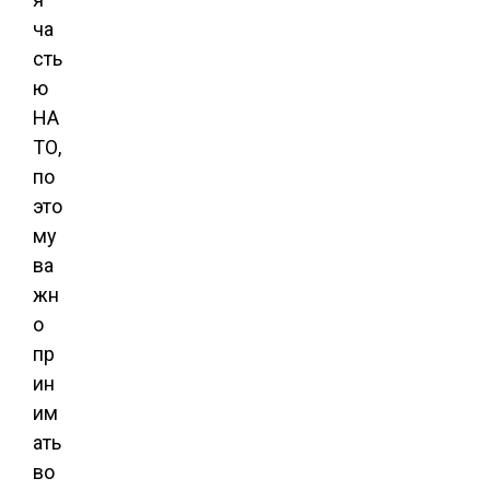
ча
сть
ю
НА
ТО,
по
это
му
ва
жн
о
пр
ин
им
ать
во