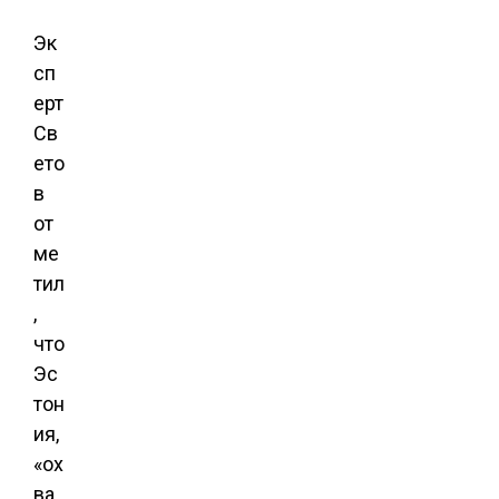
Эк
сп
ерт
Св
ето
в
от
ме
тил
,
что
Эс
тон
ия,
«ох
ва