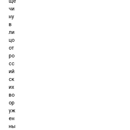
ще
чи
ну
в
ли
цо
от
ро
сс
ий
ск
их
во
ор
уж
ен
ны