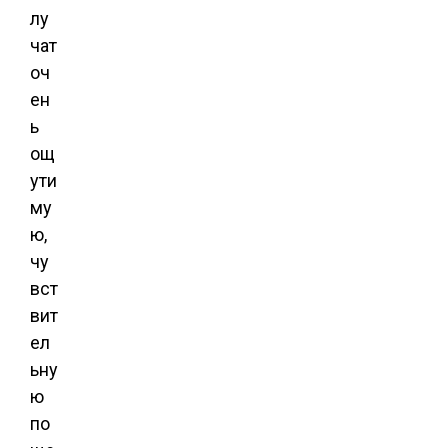
лу
чат
оч
ен
ь
ощ
ути
му
ю,
чу
вст
вит
ел
ьну
ю
по