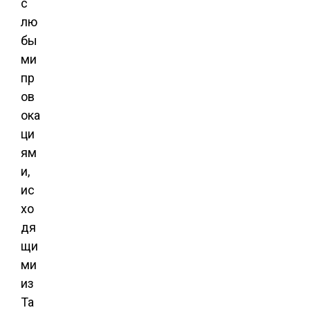
с
лю
бы
ми
пр
ов
ока
ци
ям
и,
ис
хо
дя
щи
ми
из
Та