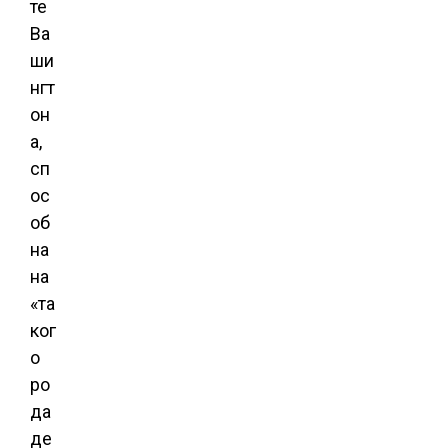
те
Ва
ши
нгт
он
а,
сп
ос
об
на
на
«та
ког
о
ро
да
де