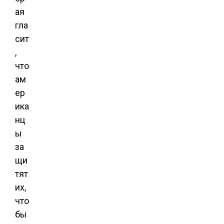
ая
гла
сит
,
что
ам
ер
ика
нц
ы
за
щи
тят
их,
что
бы