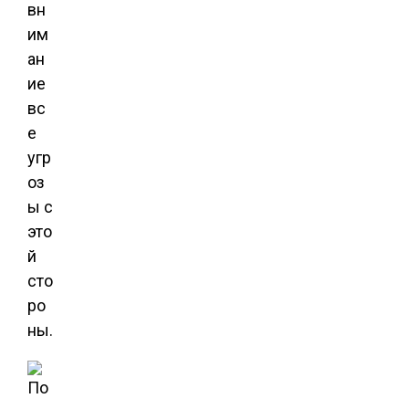
вн
им
ан
ие
вс
е
угр
оз
ы с
это
й
сто
ро
ны.