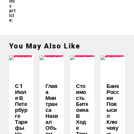
thi
s
art
icl
e:
You May Also Like
С 1
Глав
Сто
Банк
Июл
А
Имо
Росс
Я В
Мин
Сть
Ии
Пете
Тран
Битк
Пов
Рбур
Са
Оина
Ыси
Ге
Назв
В
Л
Тари
Ал
Ход
Клю
Фы
Объ
Е
Чеву