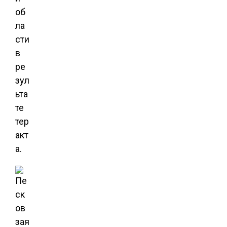
об
ла
сти
в
ре
зул
ьта
те
тер
акт
а.