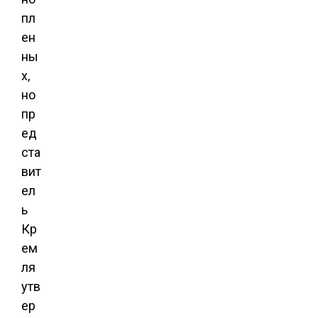
пл
ен
ны
х,
но
пр
ед
ста
вит
ел
ь
Кр
ем
ля
утв
ер