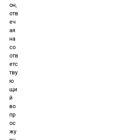
он,
отв
еч
ая
на
со
отв
етс
тву
ю
щи
й
во
пр
ос
жу
рн