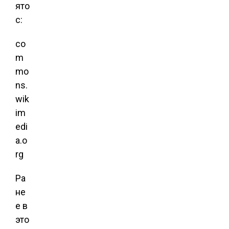
ято
с:
co
m
mo
ns.
wik
im
edi
a.o
rg
Ра
не
е в
это