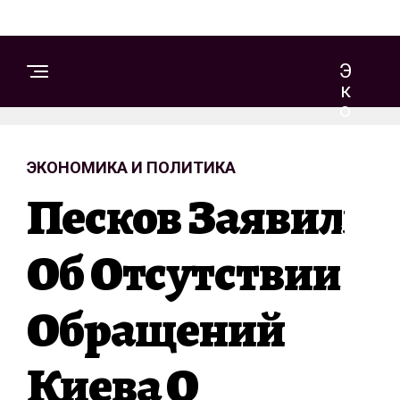
Э
К
О
Н
О
ЭКОНОМИКА И ПОЛИТИКА
М
И
Песков Заявил
К
А
И
Об Отсутствии
П
О
Обращений
Л
И
Т
Киева О
И
К