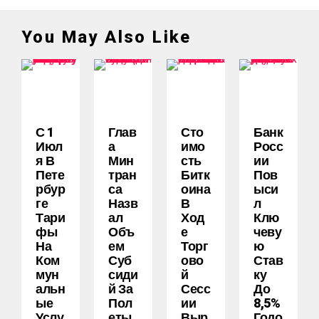
You May Also Like
С 1
Глав
Сто
Банк
Июл
А
Имо
Росс
Я В
Мин
Сть
Ии
Пете
Тран
Битк
Пов
Рбур
Са
Оина
Ыси
Ге
Назв
В
Л
Тари
Ал
Ход
Клю
Фы
Объ
Е
Чеву
На
Ем
Торг
Ю
Ком
Суб
Ово
Став
Мун
Сиди
Й
Ку
Альн
Й За
Сесс
До
Ые
Пол
Ии
8,5%
Услу
Еты
Выр
Годо