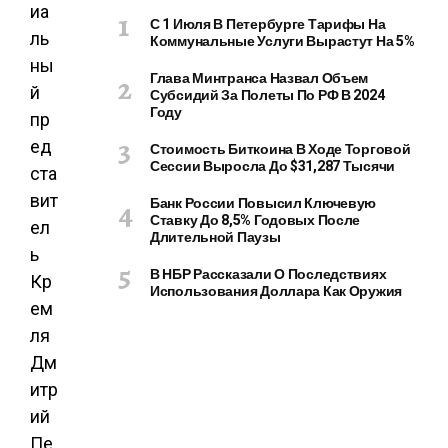
иа
С 1 Июля В Петербурге Тарифы На
ль
Коммунальные Услуги Вырастут На 5%
ны
Глава Минтранса Назвал Объем
й
Субсидий За Полеты По РФ В 2024
Году
пр
ед
Стоимость Биткоина В Ходе Торговой
Сессии Выросла До $31,287 Тысячи
ста
вит
Банк России Повысил Ключевую
Ставку До 8,5% Годовых После
ел
Длительной Паузы
ь
В НБР Рассказали О Последствиях
Кр
Использования Доллара Как Оружия
ем
ля
Дм
итр
ий
Пе