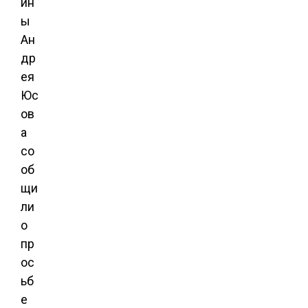
ин
ы
Ан
др
ея
Юс
ов
а
со
об
щи
ли
о
пр
ос
ьб
е