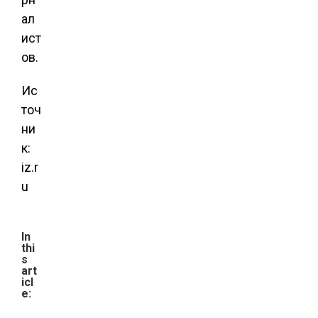
ал
ист
ов.
Ис
точ
ни
к:
iz.r
u
In
thi
s
art
icl
e: