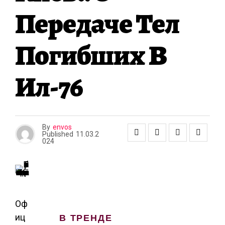
А
Передаче Тел
Погибших В
Ил-76
By
envos
Published
11.03.2
024
Оф
В ТРЕНДЕ
иц