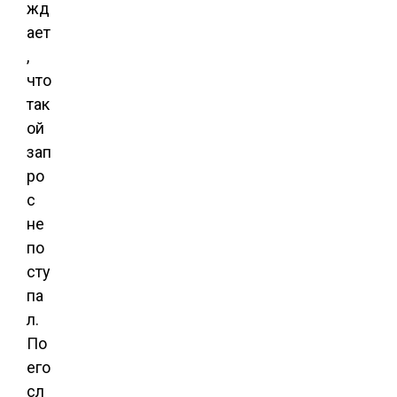
жд
ает
,
что
так
ой
зап
ро
с
не
по
сту
па
л.
По
его
сл