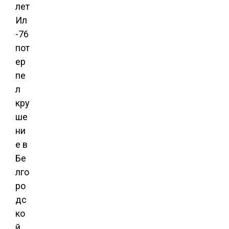
лет
Ил
-76
пот
ер
пе
л
кру
ше
ни
е в
Бе
лго
ро
дс
ко
й