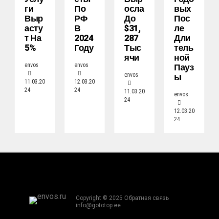
Ги
По
Осла
Вых
Выр
РФ
До
Пос
Асту
В
$31,
Ле
Т На
2024
287
Дли
5%
Году
Тыс
Тель
Ячи
Ной
Пауз
envos
envos
Ы
envos
11.03.20
12.03.20
24
24
11.03.20
envos
24
12.03.20
24
Copyright © 2025 Обратная связь
info@gototop.ee