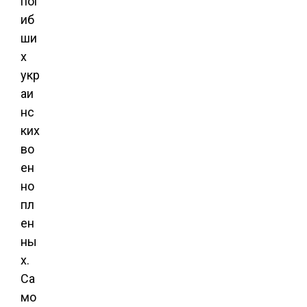
пог
иб
ши
х
укр
аи
нс
ких
во
ен
но
пл
ен
ны
х.
Са
мо