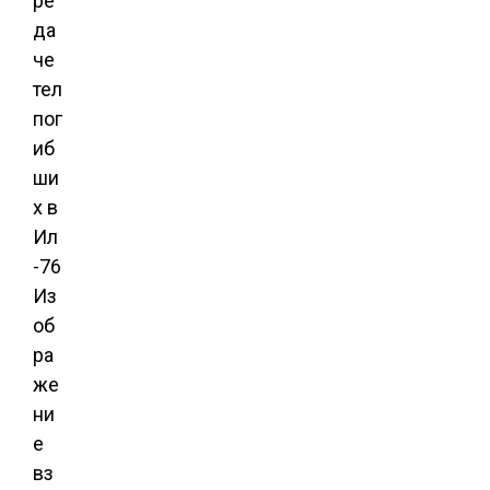
Из
об
ра
же
ни
е
вз