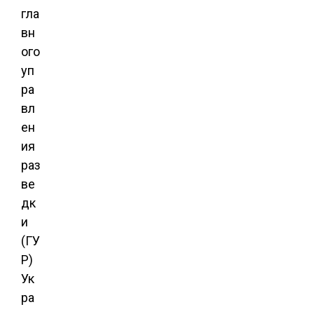
гла
вн
ого
уп
ра
вл
ен
ия
раз
ве
дк
и
(ГУ
Р)
Ук
ра