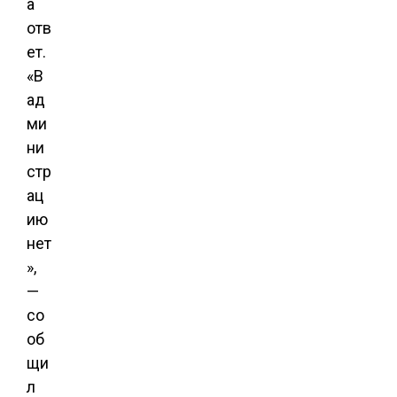
а
отв
ет.
«В
ад
ми
ни
стр
ац
ию
нет
»,
—
со
об
щи
л