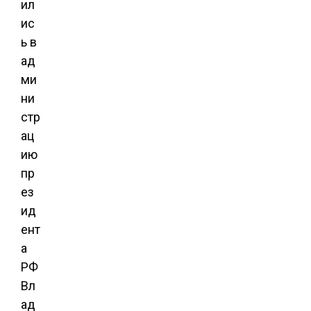
ил
ис
ь в
ад
ми
ни
стр
ац
ию
пр
ез
ид
ент
а
РФ
Вл
ад