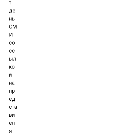
т
де
нь
СМ
И
со
сс
ыл
ко
й
на
пр
ед
ста
вит
ел
я