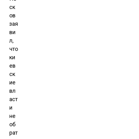
ск
ов
зая
ви
л,
что
ки
ев
ск
ие
вл
аст
и
не
об
рат