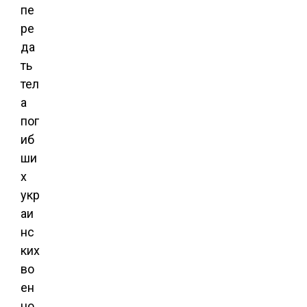
пе
ре
да
ть
тел
а
пог
иб
ши
х
укр
аи
нс
ких
во
ен
но