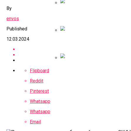
By
Правительство Прист
envos
Published
12.03.2024
ЦБ Продлил Ограниче
Глава МИД Китая Заяв
Flipboard
Reddit
Pinterest
Whatsapp
Whatsapp
Email