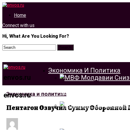
Home
Connect with us
Hi, What Are You Looking For?
Экономика И Политика
envos.ru
МВФ Молдавии Снизил
Экономика и политика
envos.ru
Пентагон Озвучил Сумму Оборонной
Собянин: Федеральный