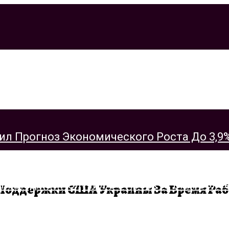
 Прогноз Экономического Роста До 3,9%
 Поддержки США Украины За Время Ра
 Бюджет Получил От Проекта БКЛ Более 