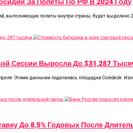
бсидий За Полеты По РФ В 2024 Году
ий, выполняющих полеты внутри страны, будет выделено 2
вой Сессии Выросла До $31,287 Тыся
реля. Этими данными поделилась площадка Coindesk. Изобр
авку До 8,5% Годовых После Длител