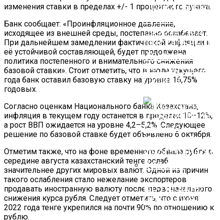
Правительств
изменения ставки в пределах +/- 1 процентного пункта.
Приступило К
Банк сообщает: «Проинфляционное давление,
Работе Над
исходящее из внешней среды, постепенно ослабевает.
Фискальными
При дальнейшем замедлении фактической инфляции и
её устойчивой составляющей, будет продолжена
Изменениями
политика постепенного и внимательного снижения
По Поручению
базовой ставки». Стоит отметить, что в июле текущего
Путина
года банк оставил базовую ставку на уровне 16,75%
годовых.
Согласно оценкам Национального банка Казахстана,
инфляция в текущем году останется в пределах 10–12%,
а рост ВВП ожидается на уровне 4,2–5,2%. Следующее
решение по базовой ставке будет объявлено 6 октября.
Отметим также, что на фоне временного обвала рубля в
середине августа казахстанский тенге ослаб
значительнее других мировых валют. Одной из причин
такого ослабления стало нежелание экспортеров
ЦБ Продлил
продавать иностранную валюту после первоначального
снижения курса рубля. Следует отметить, что с июня
Ограничения 
2022 года тенге укрепился на почти 90% по отношению к
Снятие
рублю.