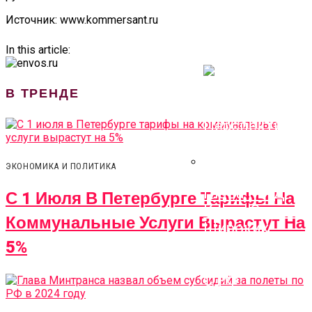
Наличной
Источник: www.kommersant.ru
Иностранной
Валюты
In this article:
В ТРЕНДЕ
ЭКОНОМИКА И ПОЛИТИКА
Глава МИД
С 1 Июля В Петербурге Тарифы На
Китая Заявил 
Коммунальные Услуги Вырастут На
Широких
5%
Перспективах
Сотрудничест
С РФ