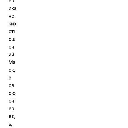
ер
ика
нс
ких
отн
ош
ен
ий.
Ма
ск,
в
св
ою
оч
ер
ед
ь,