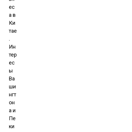
ес
а в
Ки
тае
.
Ин
тер
ес
ы
Ва
ши
нгт
он
а и
Пе
ки