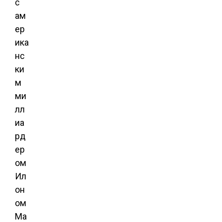
с
ам
ер
ика
нс
ки
м
ми
лл
иа
рд
ер
ом
Ил
он
ом
Ма