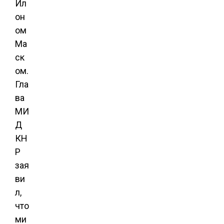
Ил
он
ом
Ма
ск
ом.
Гла
ва
МИ
Д
КН
Р
зая
ви
л,
что
ми