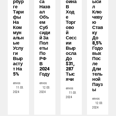
Рбур
Са
Оина
Ыси
Ге
Назв
В
Л
Тари
Ал
Ход
Клю
Фы
Объ
Е
Чеву
На
Ем
Торг
Ю
Ком
Суб
Ово
Став
Мун
Сиди
Й
Ку
Альн
Й За
Сесс
До
Ые
Пол
Ии
8,5%
Услу
Еты
Выр
Годо
Ги
По
Осла
Вых
Выр
РФ
До
Пос
Асту
В
$31,
Ле
Т На
2024
287
Дли
5%
Году
Тыс
Тель
Ячи
Ной
Пауз
envos
envos
11.03.
12.03.
Ы
envos
2024
2024
11.03.
2024
envos
12.03.
2024