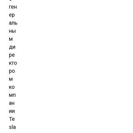
ген
ер
аль
ны
м
ди
ре
кто
ро
м
ко
мп
ан
ии
Te
sla