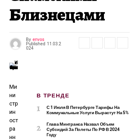
А
Близнецами
By
envos
Published
11.03.2
024
Ми
В ТРЕНДЕ
ни
стр
С 1 Июля В Петербурге Тарифы На
ин
Коммунальные Услуги Вырастут На 5%
ост
Глава Минтранса Назвал Объем
ра
Субсидий За Полеты По РФ В 2024
Году
нн