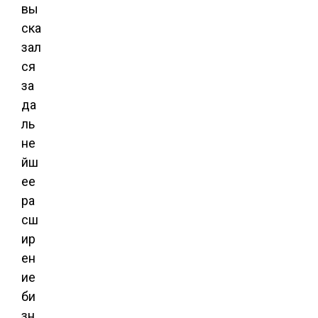
вы
ска
зал
ся
за
да
ль
не
йш
ее
ра
сш
ир
ен
ие
би
зн