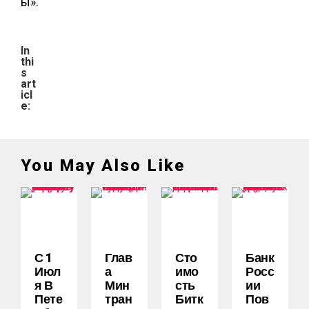
ы».
In
thi
s
art
icl
e:
You May Also Like
С 1
Глав
Сто
Банк
Июл
А
Имо
Росс
Я В
Мин
Сть
Ии
Пете
Тран
Битк
Пов