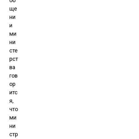
об
ще
ни
и
ми
ни
сте
рст
ва
гов
ор
итс
я,
что
ми
ни
стр