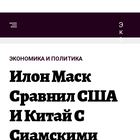
Э
К
О
Н
О
ЭКОНОМИКА И ПОЛИТИКА
М
И
Илон Маск
К
А
И
Сравнил США
П
О
И Китай С
Л
И
Т
Сиамскими
И
К