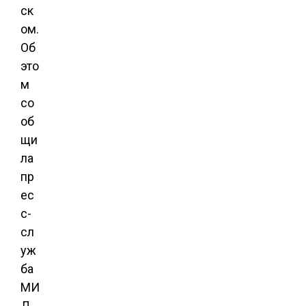
ск
ом.
Об
это
м
со
об
щи
ла
пр
ес
с-
сл
уж
ба
МИ
Д