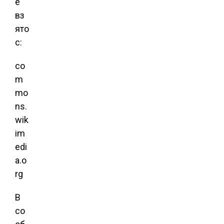
е
вз
ято
с:
co
m
mo
ns.
wik
im
edi
a.o
rg
В
со