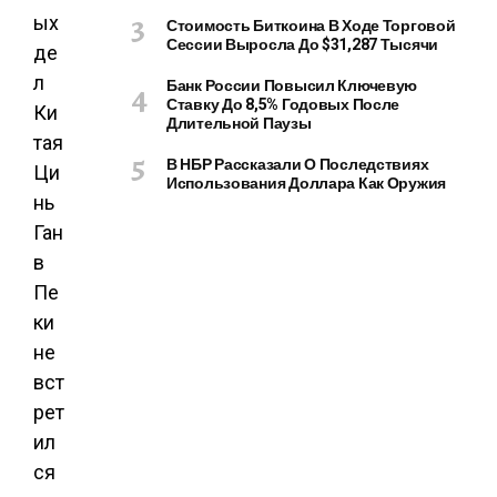
ых
Стоимость Биткоина В Ходе Торговой
Сессии Выросла До $31,287 Тысячи
де
л
Банк России Повысил Ключевую
Ставку До 8,5% Годовых После
Ки
Длительной Паузы
тая
В НБР Рассказали О Последствиях
Ци
Использования Доллара Как Оружия
нь
Ган
в
Пе
ки
не
вст
рет
ил
ся