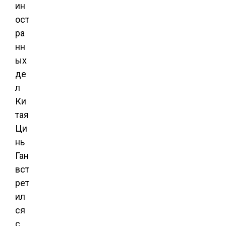
ин
ост
ра
нн
ых
де
л
Ки
тая
Ци
нь
Ган
вст
рет
ил
ся
с