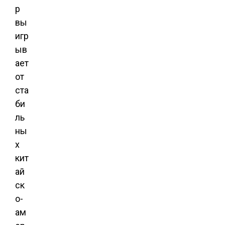
р
вы
игр
ыв
ает
от
ста
би
ль
ны
х
кит
ай
ск
о-
ам