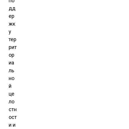
по
дд
ер
жк
у
тер
рит
ор
иа
ль
но
й
це
ло
стн
ост
и и