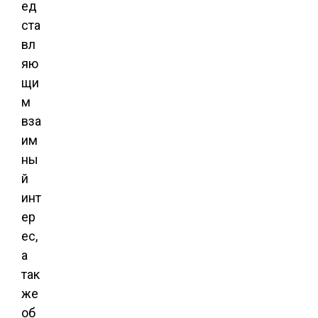
ед
ста
вл
яю
щи
м
вза
им
ны
й
инт
ер
ес,
а
так
же
об