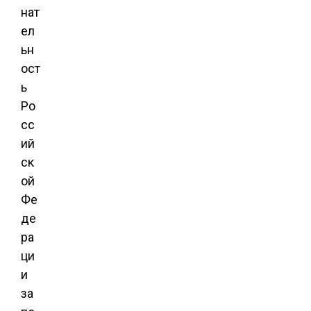
нат
ел
ьн
ост
ь
Ро
сс
ий
ск
ой
Фе
де
ра
ци
и
за