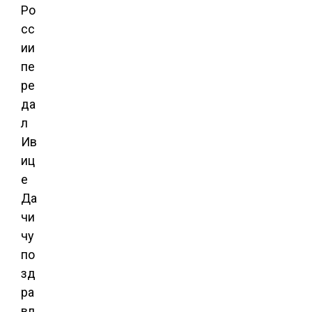
Ро
сс
ии
пе
ре
да
л
Ив
иц
е
Да
чи
чу
по
зд
ра
вл