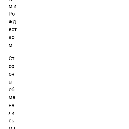
м и
Ро
жд
ест
во
м.
Ст
ор
он
ы
об
ме
ня
ли
сь
мн