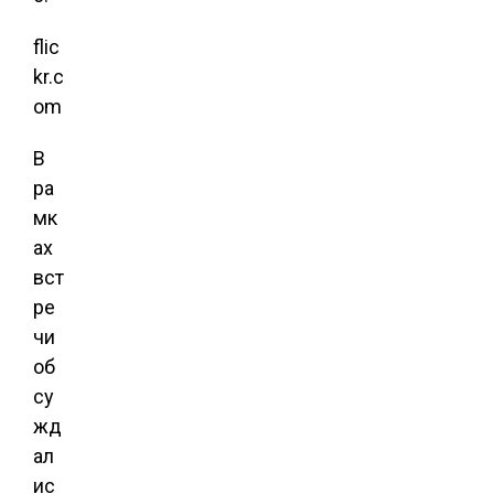
flic
kr.c
om
В
ра
мк
ах
вст
ре
чи
об
су
жд
ал
ис