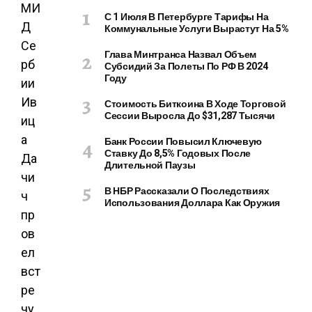
МИ
С 1 Июля В Петербурге Тарифы На
Д
Коммунальные Услуги Вырастут На 5%
Се
Глава Минтранса Назвал Объем
рб
Субсидий За Полеты По РФ В 2024
Году
ии
Ив
Стоимость Биткоина В Ходе Торговой
Сессии Выросла До $31,287 Тысячи
иц
а
Банк России Повысил Ключевую
Ставку До 8,5% Годовых После
Да
Длительной Паузы
чи
В НБР Рассказали О Последствиях
ч
Использования Доллара Как Оружия
пр
ов
ел
вст
ре
чу