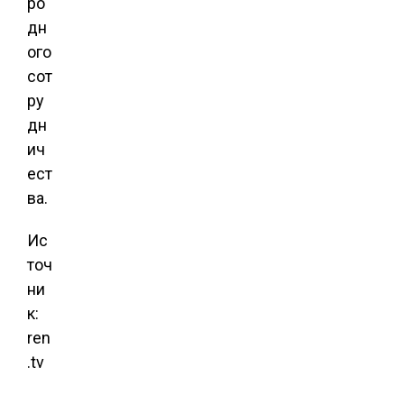
ро
дн
ого
сот
ру
дн
ич
ест
ва.
Ис
точ
ни
к:
ren
.tv