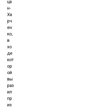
ца
н-
Ха
рч
ен
ко,
в
хо
де
кот
ор
ой
вы
раз
ил
пр
из