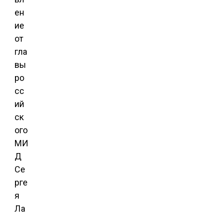
ен
ие
от
гла
вы
ро
сс
ий
ск
ого
МИ
Д
Се
рге
я
Ла