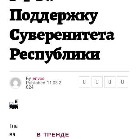
А
Поддержку
Суверенитета
Республики
By
envos
Published
11.03.2
024
Гла
В ТРЕНДЕ
ва