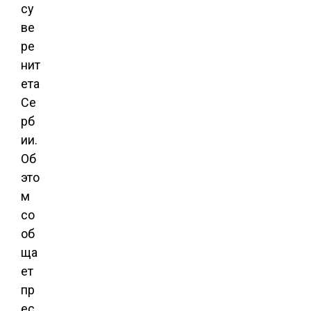
су
ве
ре
нит
ета
Се
рб
ии.
Об
это
м
со
об
ща
ет
пр
ес