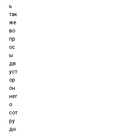
ь
так
же
во
пр
ос
ы
дв
уст
ор
он
нег
о
сот
ру
дн