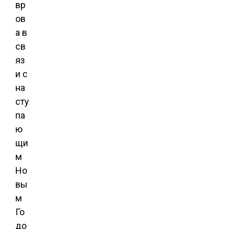
вр
ов
а в
св
яз
и с
на
сту
па
ю
щи
м
Но
вы
м
Го
до