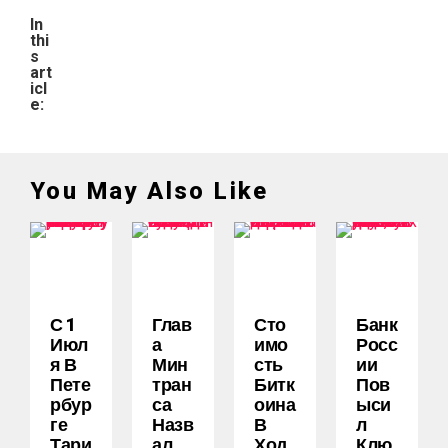
In
thi
s
art
icl
e:
You May Also Like
С 1
Глав
Сто
Банк
Июл
А
Имо
Росс
Я В
Мин
Сть
Ии
Пете
Тран
Битк
Пов
Рбур
Са
Оина
Ыси
Ге
Назв
В
Л
Тари
Ал
Ход
Клю