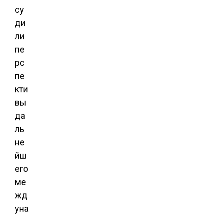
су
ди
ли
пе
рс
пе
кти
вы
да
ль
не
йш
его
ме
жд
уна