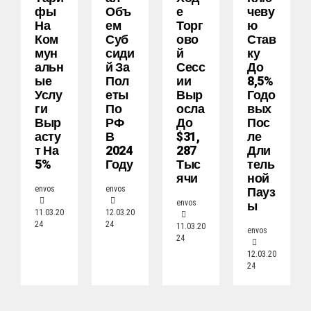
Фы
Объ
Е
Чеву
На
Ем
Торг
Ю
Ком
Суб
Ово
Став
Мун
Сиди
Й
Ку
Альн
Й За
Сесс
До
Ые
Пол
Ии
8,5%
Услу
Еты
Выр
Годо
Ги
По
Осла
Вых
Выр
РФ
До
Пос
Асту
В
$31,
Ле
Т На
2024
287
Дли
5%
Году
Тыс
Тель
Ячи
Ной
Пауз
envos
envos
Ы
envos
11.03.20
12.03.20
24
24
11.03.20
envos
24
12.03.20
24