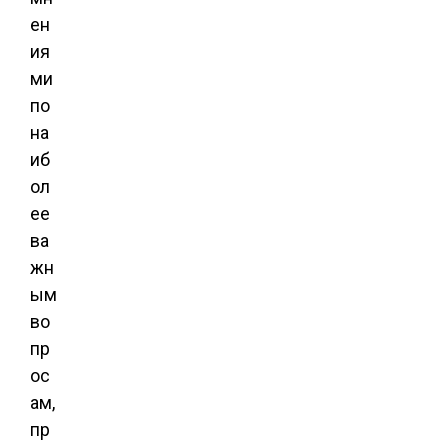
ен
ия
ми
по
на
иб
ол
ее
ва
жн
ым
во
пр
ос
ам,
пр