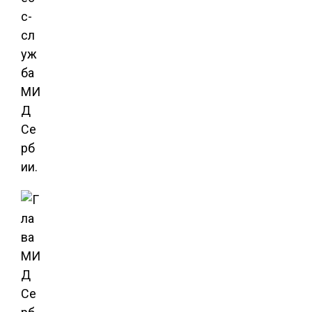
с-
сл
уж
ба
МИ
Д
Се
рб
ии.