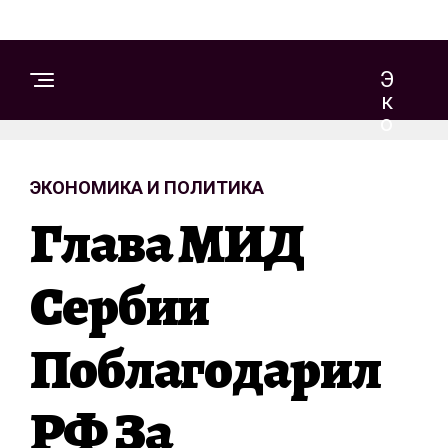
Э
К
О
Н
О
ЭКОНОМИКА И ПОЛИТИКА
М
И
Глава МИД
К
А
И
Сербии
П
О
Поблагодарил
Л
И
Т
РФ За
И
К