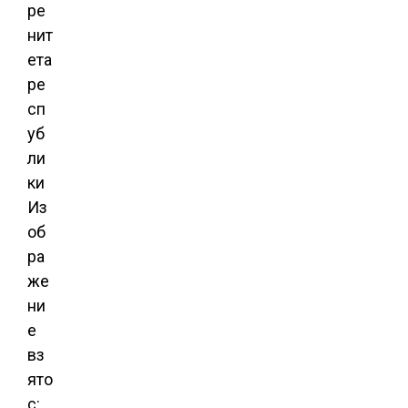
Из
об
ра
же
ни
е
вз
ято
с: