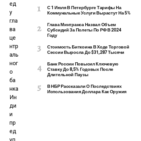
ед
С 1 Июля В Петербурге Тарифы На
у
Коммунальные Услуги Вырастут На 5%
гла
Глава Минтранса Назвал Объем
ва
Субсидий За Полеты По РФ В 2024
Году
це
нтр
Стоимость Биткоина В Ходе Торговой
Сессии Выросла До $31,287 Тысячи
аль
ног
Банк России Повысил Ключевую
Ставку До 8,5% Годовых После
о
Длительной Паузы
ба
В НБР Рассказали О Последствиях
нка
Использования Доллара Как Оружия
Ин
ди
и
пр
ед
уп