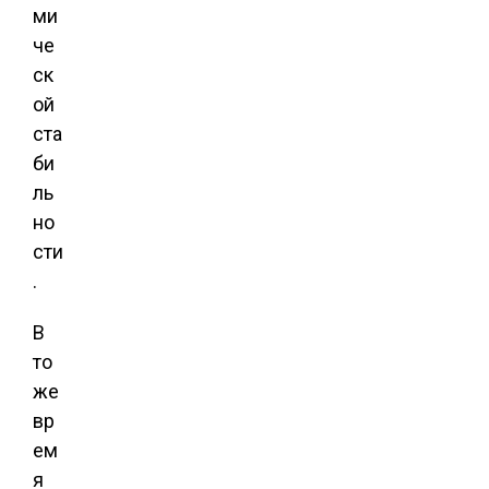
ми
че
ск
ой
ста
би
ль
но
сти
.
В
то
же
вр
ем
я