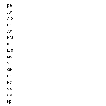
ре
ди
л о
на
дв
ига
ю
ще
мс
я
фи
на
нс
ов
ом
кр