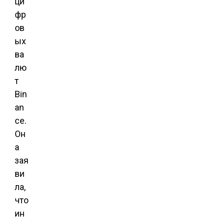
ци
фр
ов
ых
ва
лю
т
Bin
an
ce.
Он
а
зая
ви
ла,
что
ин