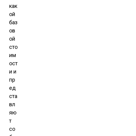
как
ой
баз
ов
ой
сто
им
ост
и и
пр
ед
ста
вл
яю
т
со