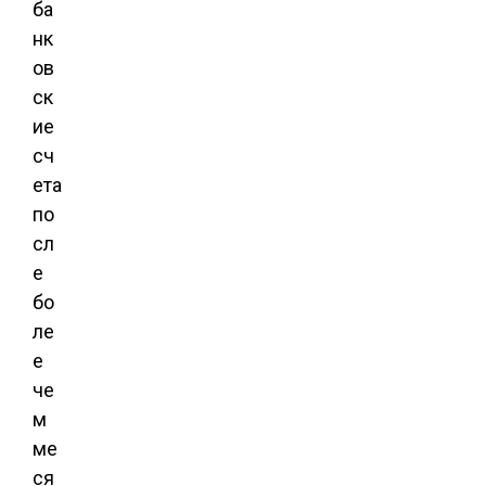
ба
нк
ов
ск
ие
сч
ета
по
сл
е
бо
ле
е
че
м
ме
ся