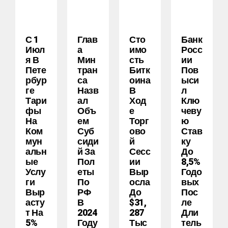
С 1
Глав
Сто
Банк
Июл
А
Имо
Росс
Я В
Мин
Сть
Ии
Пете
Тран
Битк
Пов
Рбур
Са
Оина
Ыси
Ге
Назв
В
Л
Тари
Ал
Ход
Клю
Фы
Объ
Е
Чеву
На
Ем
Торг
Ю
Ком
Суб
Ово
Став
Мун
Сиди
Й
Ку
Альн
Й За
Сесс
До
Ые
Пол
Ии
8,5%
Услу
Еты
Выр
Годо
Ги
По
Осла
Вых
Выр
РФ
До
Пос
Асту
В
$31,
Ле
Т На
2024
287
Дли
5%
Году
Тыс
Тель