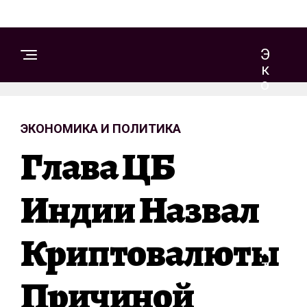
Э
К
О
Н
О
ЭКОНОМИКА И ПОЛИТИКА
М
И
Глава ЦБ
К
А
И
Индии Назвал
П
О
Криптовалюты
Л
И
Т
Причиной
И
К