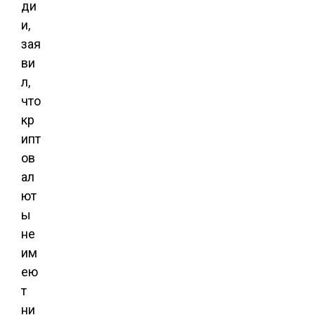
ди
и,
зая
ви
л,
что
кр
ипт
ов
ал
ют
ы
не
им
ею
т
ни