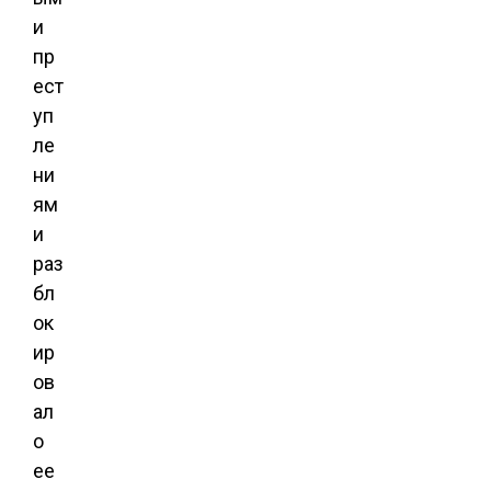
и
пр
ест
уп
ле
ни
ям
и
раз
бл
ок
ир
ов
ал
о
ее