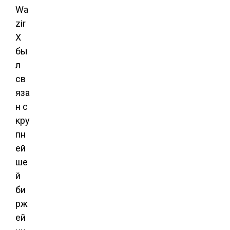
Wa
zir
X
бы
л
св
яза
н с
кру
пн
ей
ше
й
би
рж
ей