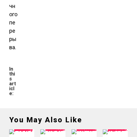
чн
ого
пе
ре
ры
ва.
In
thi
s
art
icl
e:
You May Also Like