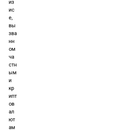
из
ис
е,
вы
зва
нн
ом
ча
стн
ым
и
кр
ипт
ов
ал
ют
ам