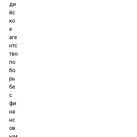
ди
йс
ко
е
аге
нтс
тво
по
бо
рь
бе
с
фи
на
нс
ов
ым