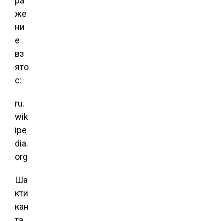
ра
же
ни
е
вз
ято
с:
ru.
wik
ipe
dia.
org
Ша
кти
кан
та