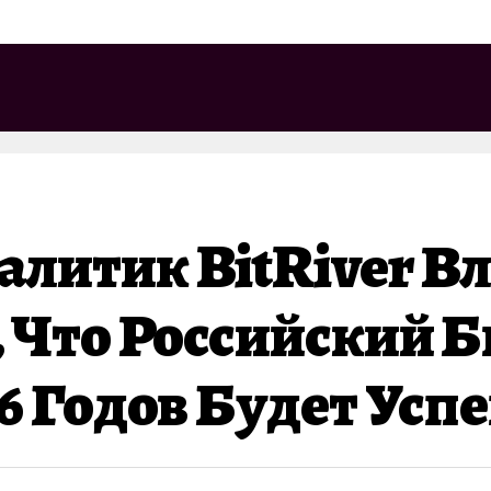
литик BitRiver В
, Что Российский 
26 Годов Будет Ус