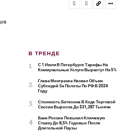
В ТРЕНДЕ
С 1 Июля В Петербурге Тарифы На
Коммунальные Услуги Вырастут На 5%
Глава Минтранса Назвал Объем
Субсидий За Полеты По РФ В 2024
Году
Стоимость Биткоина В Ходе Торговой
Сессии Выросла До $31,287 Тысячи
Банк России Повысил Ключевую
Ставку До 8,5% Годовых После
Длительной Паузы