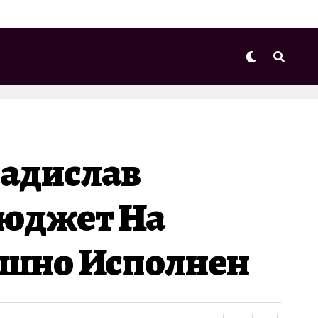
ладислав
Бюджет На
пешно Исполнен