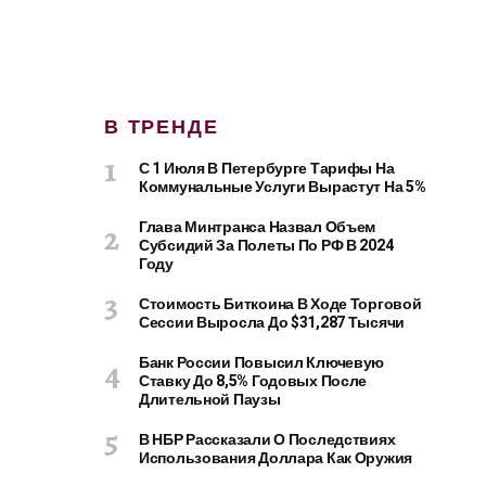
В ТРЕНДЕ
С 1 Июля В Петербурге Тарифы На
Коммунальные Услуги Вырастут На 5%
Глава Минтранса Назвал Объем
Субсидий За Полеты По РФ В 2024
Году
Стоимость Биткоина В Ходе Торговой
Сессии Выросла До $31,287 Тысячи
Банк России Повысил Ключевую
Ставку До 8,5% Годовых После
Длительной Паузы
В НБР Рассказали О Последствиях
Использования Доллара Как Оружия