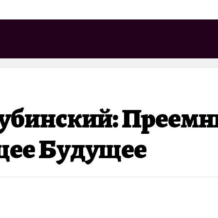
убинский: Преемн
щее Будущее