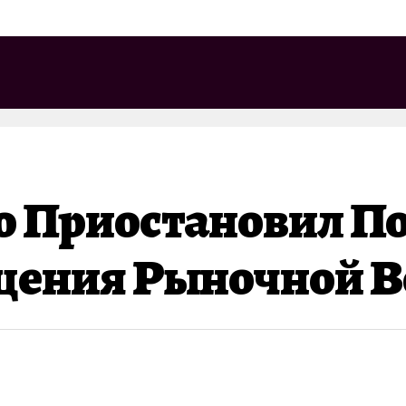
о Приостановил П
щения Рыночной В