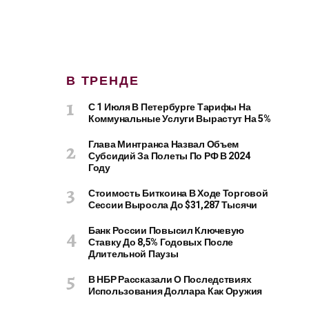
В ТРЕНДЕ
С 1 Июля В Петербурге Тарифы На
Коммунальные Услуги Вырастут На 5%
Глава Минтранса Назвал Объем
Субсидий За Полеты По РФ В 2024
Году
Стоимость Биткоина В Ходе Торговой
Сессии Выросла До $31,287 Тысячи
Банк России Повысил Ключевую
Ставку До 8,5% Годовых После
Длительной Паузы
В НБР Рассказали О Последствиях
Использования Доллара Как Оружия