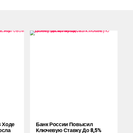
В Ходе
Банк России Повысил
осла
Ключевую Ставку До 8,5%