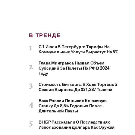
В ТРЕНДЕ
С 1 Июля В Петербурге Тарифы На
Коммунальные Услуги Вырастут На 5%
Глава Минтранса Назвал Объем
Субсидий За Полеты По РФ В 2024
Году
Стоимость Биткоина В Ходе Торговой
Сессии Выросла До $31,287 Тысячи
Банк России Повысил Ключевую
Ставку До 8,5% Годовых После
Длительной Паузы
В НБР Рассказали О Последствиях
Использования Доллара Как Оружия