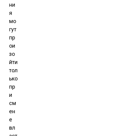
ни
я
мо
гут
пр
ои
зо
йти
тол
ько
пр
и
см
ен
е
вл
аст