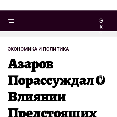
Э
К
О
Н
О
ЭКОНОМИКА И ПОЛИТИКА
М
И
Азаров
К
А
И
Порассуждал О
П
О
Влиянии
Л
И
Т
Предстоящих
И
К