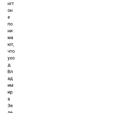
нгт
он
е
по
ни
ма
ют,
что
ухо
д
Вл
ад
им
ир
а
Зе
ле