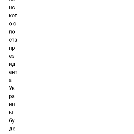
нс
ког
о с
по
ста
пр
ез
ид
ент
а
Ук
ра
ин
ы
бу
де