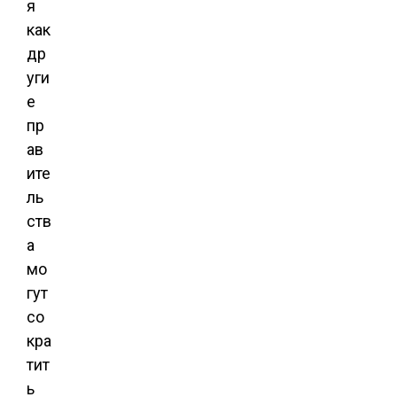
я
как
др
уги
е
пр
ав
ите
ль
ств
а
мо
гут
со
кра
тит
ь