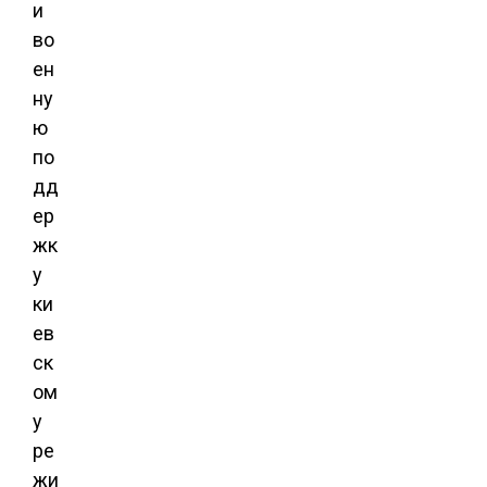
и
во
ен
ну
ю
по
дд
ер
жк
у
ки
ев
ск
ом
у
ре
жи