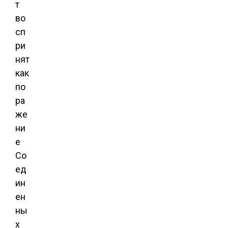
т
во
сп
ри
нят
как
по
ра
же
ни
е
Со
ед
ин
ен
ны
х