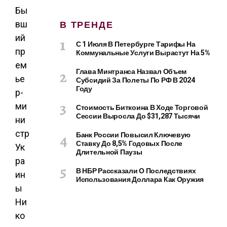
Бы
В ТРЕНДЕ
вш
ий
С 1 Июля В Петербурге Тарифы На
пр
Коммунальные Услуги Вырастут На 5%
ем
Глава Минтранса Назвал Объем
ье
Субсидий За Полеты По РФ В 2024
Году
р-
ми
Стоимость Биткоина В Ходе Торговой
Сессии Выросла До $31,287 Тысячи
ни
стр
Банк России Повысил Ключевую
Ставку До 8,5% Годовых После
Ук
Длительной Паузы
ра
В НБР Рассказали О Последствиях
ин
Использования Доллара Как Оружия
ы
Ни
ко