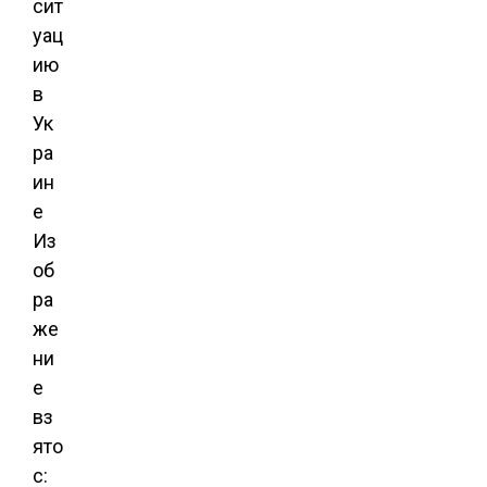
Из
об
ра
же
ни
е
вз
ято
с: