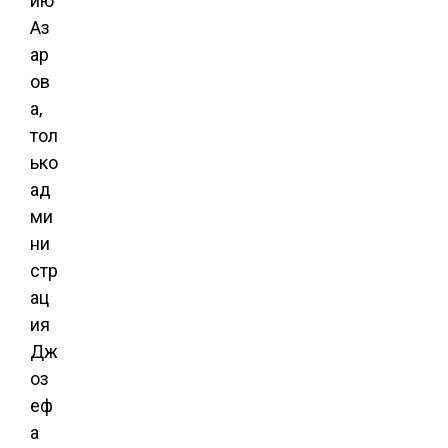
ию
Аз
ар
ов
а,
тол
ько
ад
ми
ни
стр
ац
ия
Дж
оз
еф
а