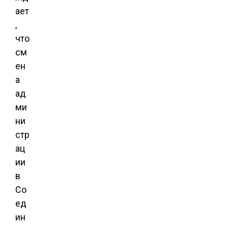
ает
,
что
см
ен
а
ад
ми
ни
стр
ац
ии
в
Со
ед
ин