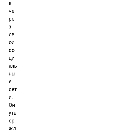
е
че
ре
з
св
ои
со
ци
аль
ны
е
сет
и.
Он
утв
ер
жд