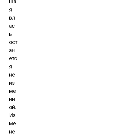
ща
я
вл
аст
ь
ост
ан
етс
я
не
из
ме
нн
ой.
Из
ме
не