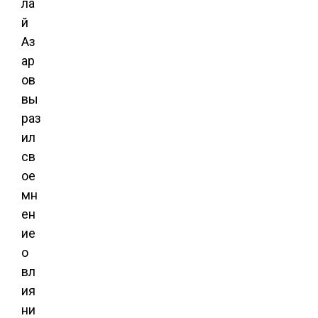
ла
й
Аз
ар
ов
вы
раз
ил
св
ое
мн
ен
ие
о
вл
ия
ни