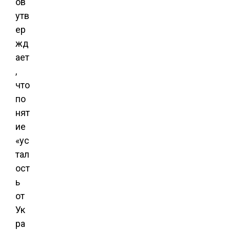
ов
утв
ер
жд
ает
,
что
по
нят
ие
«ус
тал
ост
ь
от
Ук
ра