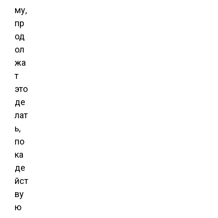
му,
пр
од
ол
жа
т
это
де
лат
ь,
по
ка
де
йст
ву
ю