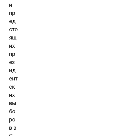
и
пр
ед
сто
ящ
их
пр
ез
ид
ент
ск
их
вы
бо
ро
в в
С