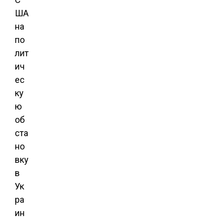
ША
на
по
лит
ич
ес
ку
ю
об
ста
но
вку
в
Ук
ра
ин