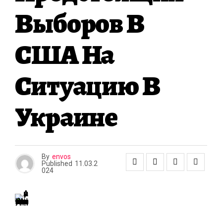
А
Выборов В
США На
Ситуацию В
Украине
By
envos
Published
11.03.2
024