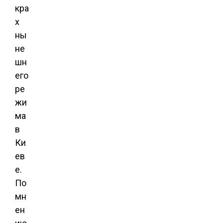
кра
х
ны
не
шн
его
ре
жи
ма
в
Ки
ев
е.
По
мн
ен