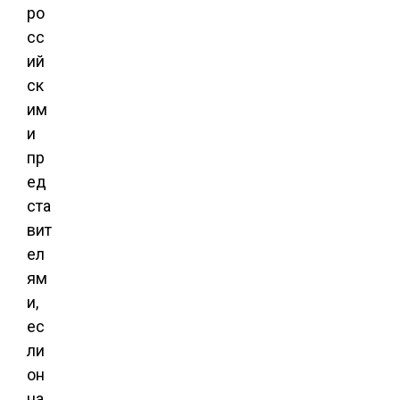
ро
сс
ий
ск
им
и
пр
ед
ста
вит
ел
ям
и,
ес
ли
он
на