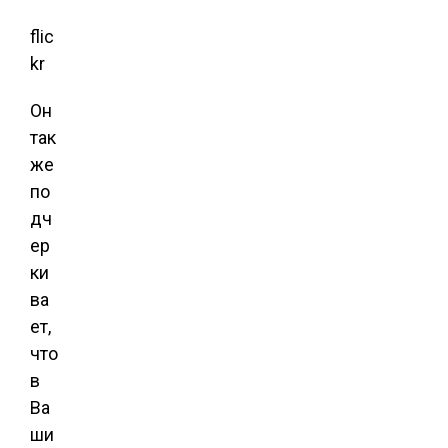
flic
kr
Он
так
же
по
дч
ер
ки
ва
ет,
что
в
Ва
ши