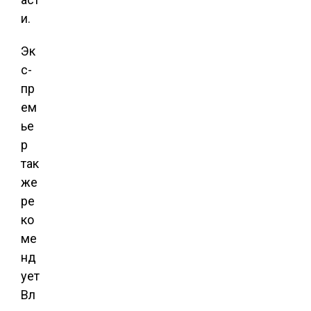
и.
Эк
с-
пр
ем
ье
р
так
же
ре
ко
ме
нд
ует
Вл