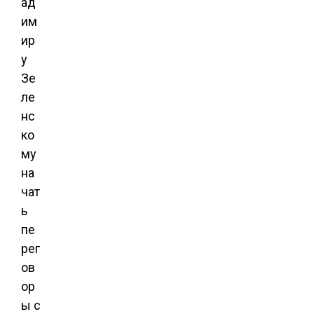
ад
им
ир
у
Зе
ле
нс
ко
му
на
чат
ь
пе
рег
ов
ор
ы с