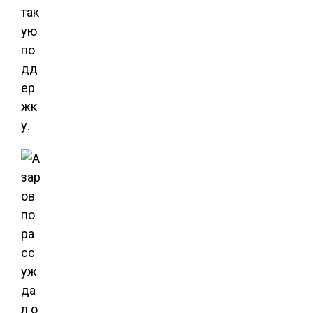
так
ую
по
дд
ер
жк
у.