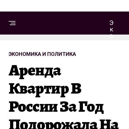
Э
К
О
Н
О
ЭКОНОМИКА И ПОЛИТИКА
М
И
Аренда
К
А
И
Квартир В
П
О
России За Год
Л
И
Т
Подорожала На
И
К