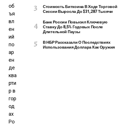
об
Стоимость Биткоина В Ходе Торговой
Сессии Выросла До $31,287 Тысячи
ъя
вл
Банк России Повысил Ключевую
Ставку До 8,5% Годовых После
ен
Длительной Паузы
ий
В НБР Рассказали О Последствиях
по
Использования Доллара Как Оружия
ар
ен
де
ква
рти
р в
гор
од
ах
Ро