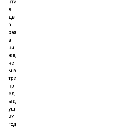
чти
в
дв
а
раз
а
ни
же,
че
м в
три
пр
ед
ыд
ущ
их
год