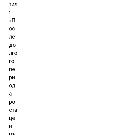
тил
:
«П
ос
ле
до
лго
го
пе
ри
од
а
ро
ста
це
н
на