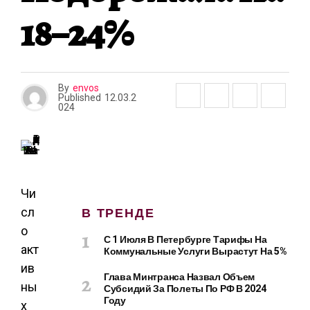
А
18–24%
By
envos
Published
12.03.2
024
Чи
В ТРЕНДЕ
сл
о
С 1 Июля В Петербурге Тарифы На
акт
Коммунальные Услуги Вырастут На 5%
ив
Глава Минтранса Назвал Объем
ны
Субсидий За Полеты По РФ В 2024
Году
х