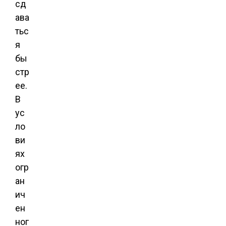
сд
ава
тьс
я
бы
стр
ее.
В
ус
ло
ви
ях
огр
ан
ич
ен
ног