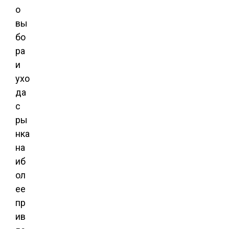
о
вы
бо
ра
и
ухо
да
с
ры
нка
на
иб
ол
ее
пр
ив