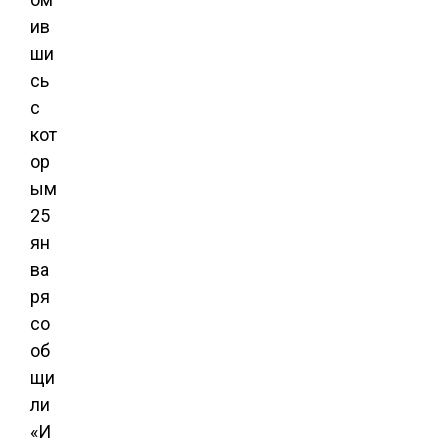
ив
ши
сь
с
кот
ор
ым
25
ян
ва
ря
со
об
щи
ли
«И