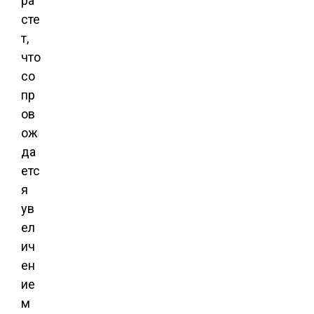
ра
сте
т,
что
со
пр
ов
ож
да
етс
я
ув
ел
ич
ен
ие
м