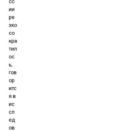
сс
ии
ре
зко
со
кра
тил
ос
ь,
гов
ор
итс
я в
ис
сл
ед
ов