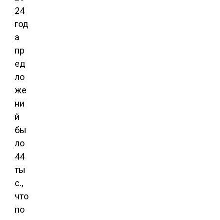
24
год
а
пр
ед
ло
же
ни
й
бы
ло
44
ты
с.,
что
по