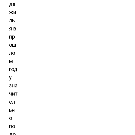
да
жи
ль
я в
пр
ош
ло
м
год
у
зна
чит
ел
ьн
о
по
до