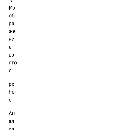
Из
об
ра
же
ни
е
вз
ято
с:
px
her
e
Ан
ал
из