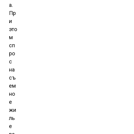
а.
Пр
и
это
м
сп
ро
с
на
съ
ем
но
е
жи
ль
е