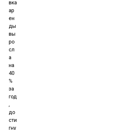
вка
ар
ен
ды
вы
ро
сл
а
на
40
%
за
год
,
до
сти
гну