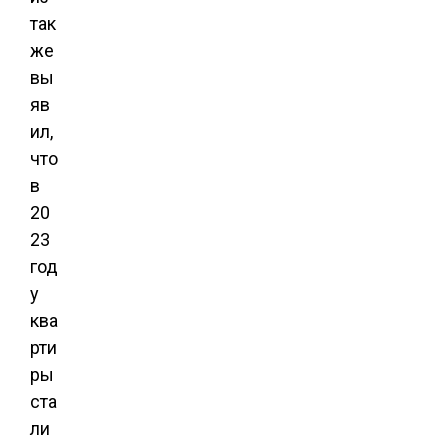
так
же
вы
яв
ил,
что
в
20
23
год
у
ква
рти
ры
ста
ли