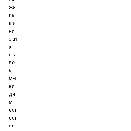
жи
ль
е и
ни
зки
х
ста
во
к,
мы
ви
ди
м
ест
ест
ве