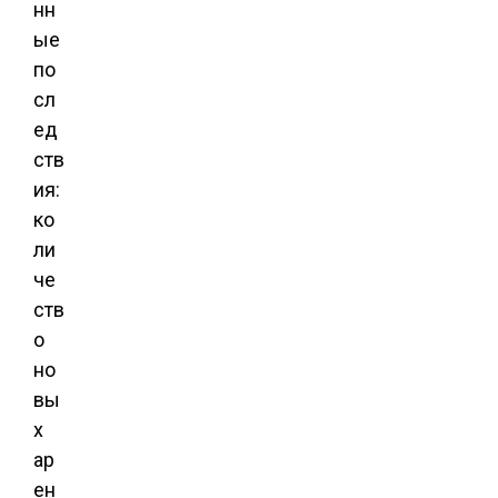
нн
ые
по
сл
ед
ств
ия:
ко
ли
че
ств
о
но
вы
х
ар
ен