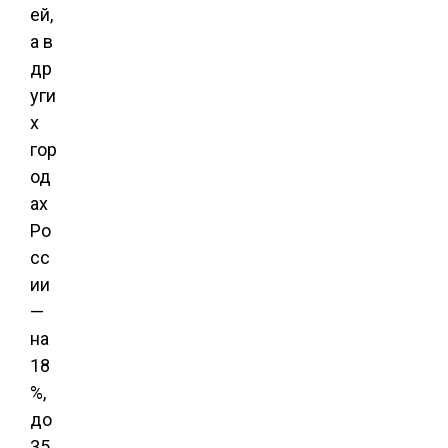
ей,
а в
др
уги
х
гор
од
ах
Ро
сс
ии
—
на
18
%,
до
35