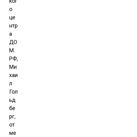
ког
о
це
нтр
а
ДО
М.
РФ,
Ми
хаи
л
Гол
ьд
бе
рг,
от
ме