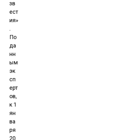
зв
ест
ия»
.
По
да
нн
ым
эк
сп
ерт
ов,
к 1
ян
ва
ря
20