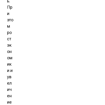
ь.
Пр
и
это
м
ро
ст
эк
он
ом
ик
и и
ув
ел
ич
ен
ие