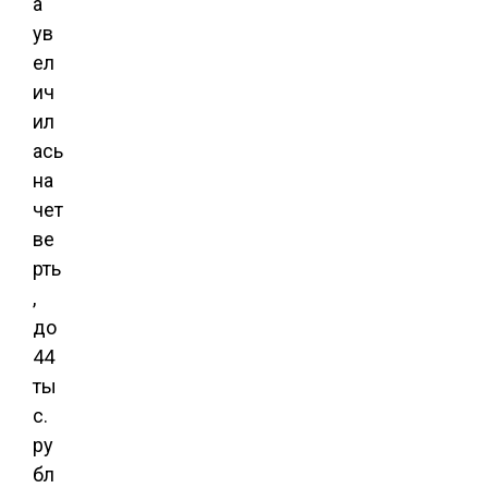
а
ув
ел
ич
ил
ась
на
чет
ве
рть
,
до
44
ты
с.
ру
бл