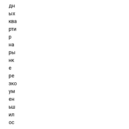
дн
ых
ква
рти
р
на
ры
нк
е
ре
зко
ум
ен
ьш
ил
ос