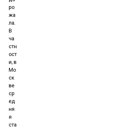
ро
жа
ла.
В
ча
стн
ост
и, в
Мо
ск
ве
ср
ед
ня
я
ста