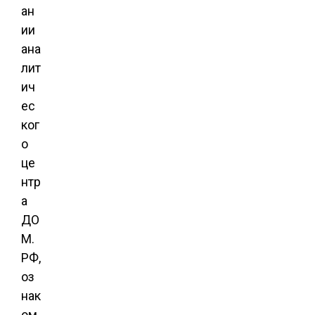
ан
ии
ана
лит
ич
ес
ког
о
це
нтр
а
ДО
М.
РФ,
оз
нак
ом