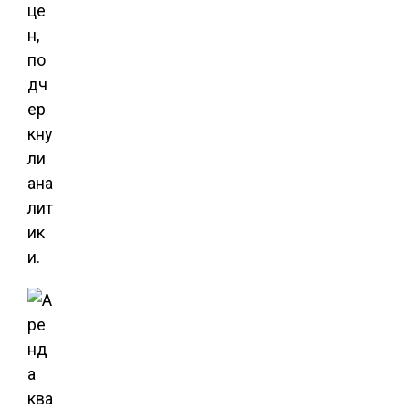
це
н,
по
дч
ер
кну
ли
ана
лит
ик
и.