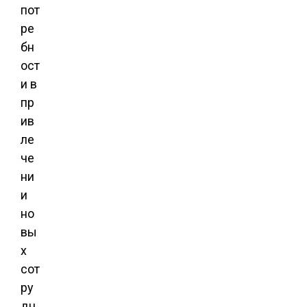
пот
ре
бн
ост
и в
пр
ив
ле
че
ни
и
но
вы
х
сот
ру
дн