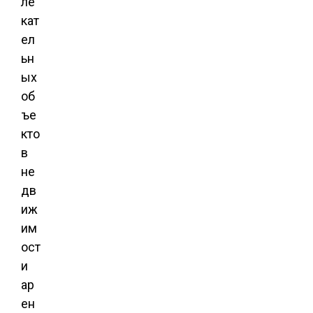
ле
кат
ел
ьн
ых
об
ъе
кто
в
не
дв
иж
им
ост
и
ар
ен