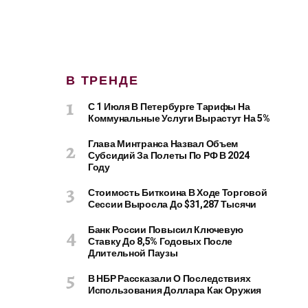
В ТРЕНДЕ
С 1 Июля В Петербурге Тарифы На
Коммунальные Услуги Вырастут На 5%
Глава Минтранса Назвал Объем
Субсидий За Полеты По РФ В 2024
Году
Стоимость Биткоина В Ходе Торговой
Сессии Выросла До $31,287 Тысячи
Банк России Повысил Ключевую
Ставку До 8,5% Годовых После
Длительной Паузы
В НБР Рассказали О Последствиях
Использования Доллара Как Оружия