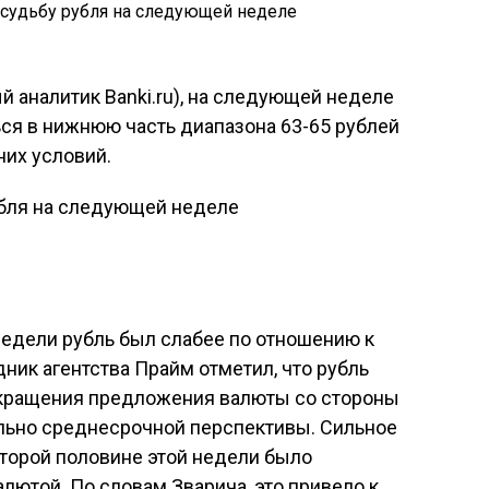
й аналитик Banki.ru), на следующей неделе
ся в нижнюю часть диапазона 63-65 рублей
них условий.
недели рубль был слабее по отношению к
ик агентства Прайм отметил, что рубль
окращения предложения валюты со стороны
ельно среднесрочной перспективы. Сильное
второй половине этой недели было
лютой. По словам Зварича, это привело к