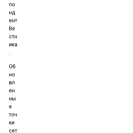
по
нд
ент
Ве
стн
ика
.
Об
но
вл
ен
ны
е
точ
ки
сет