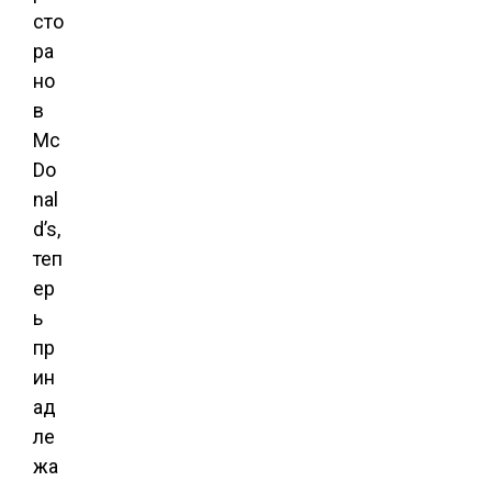
сто
ра
но
в
Mc
Do
nal
d’s,
теп
ер
ь
пр
ин
ад
ле
жа