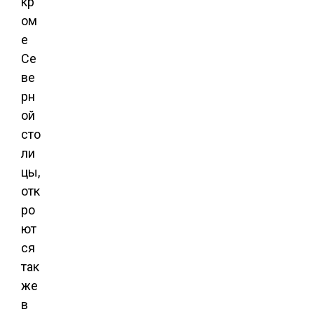
кр
ом
е
Се
ве
рн
ой
сто
ли
цы,
отк
ро
ют
ся
так
же
в