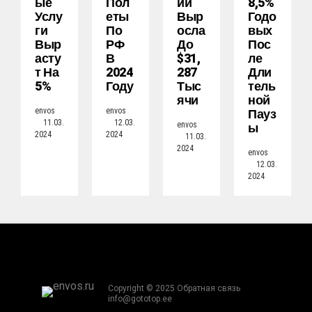
Ые
Пол
Ии
8,5%
Услу
Еты
Выр
Годо
Ги
По
Осла
Вых
Выр
РФ
До
Пос
Асту
В
$31,
Ле
Т На
2024
287
Дли
5%
Году
Тыс
Тель
Ячи
Ной
Пауз
envos
envos
11.03.
12.03.
Ы
envos
2024
2024
11.03.
2024
envos
12.03.
2024
Copyright © 2025 Обратная связь
info@gototop.ee