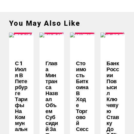
You May Also Like
С 1
Глав
Сто
Банк
Июл
А
Имо
Росс
Я В
Мин
Сть
Ии
Пете
Тран
Битк
Пов
Рбур
Са
Оина
Ыси
Ге
Назв
В
Л
Тари
Ал
Ход
Клю
Фы
Объ
Е
Чеву
На
Ем
Торг
Ю
Ком
Суб
Ово
Став
Мун
Сиди
Й
Ку
Альн
Й За
Сесс
До