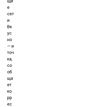
щи
е
сет
и
Вк
ус
но
— и
точ
ка,
со
об
ща
ет
ко
рр
ес