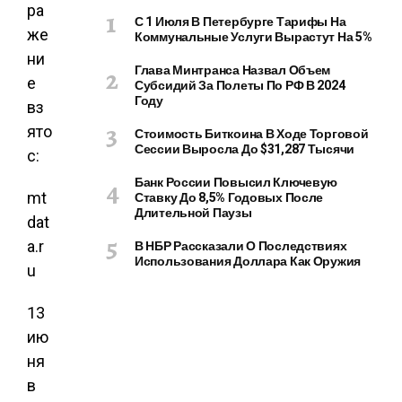
ра
С 1 Июля В Петербурге Тарифы На
же
Коммунальные Услуги Вырастут На 5%
ни
Глава Минтранса Назвал Объем
е
Субсидий За Полеты По РФ В 2024
Году
вз
ято
Стоимость Биткоина В Ходе Торговой
Сессии Выросла До $31,287 Тысячи
с:
Банк России Повысил Ключевую
mt
Ставку До 8,5% Годовых После
Длительной Паузы
dat
a.r
В НБР Рассказали О Последствиях
Использования Доллара Как Оружия
u
13
ию
ня
в