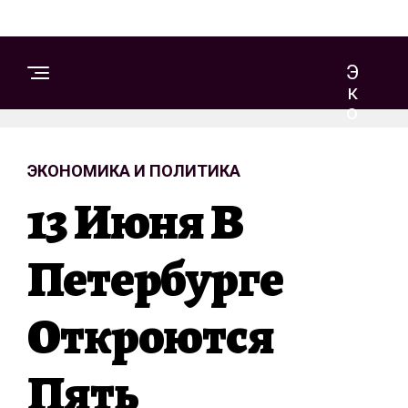
Э
К
О
Н
О
ЭКОНОМИКА И ПОЛИТИКА
М
И
13 Июня В
К
А
И
Петербурге
П
О
Откроются
Л
И
Т
Пять
И
К