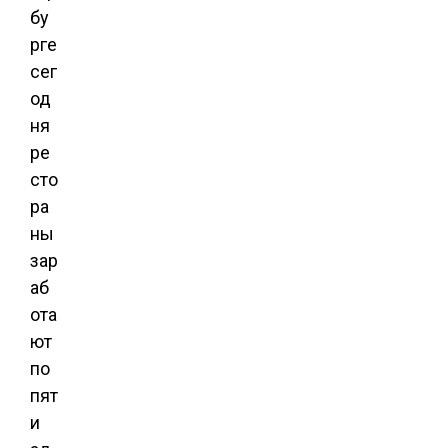
бу
рге
сег
од
ня
ре
сто
ра
ны
зар
аб
ота
ют
по
пят
и