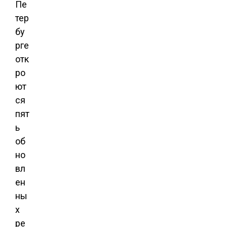
Пе
тер
бу
рге
отк
ро
ют
ся
пят
ь
об
но
вл
ен
ны
х
ре