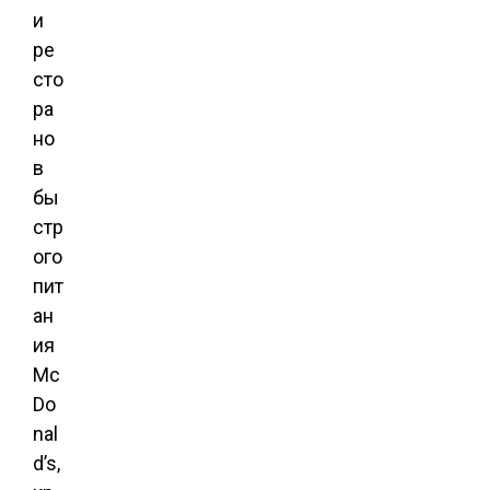
и
ре
сто
ра
но
в
бы
стр
ого
пит
ан
ия
Mc
Do
nal
d’s,