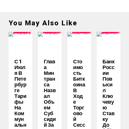
You May Also Like
С 1
Глав
Сто
Банк
Июл
А
Имо
Росс
Я В
Мин
Сть
Ии
Пете
Тран
Битк
Пов
Рбур
Са
Оина
Ыси
Ге
Назв
В
Л
Тари
Ал
Ход
Клю
Фы
Объ
Е
Чеву
На
Ем
Торг
Ю
Ком
Суб
Ово
Став
Мун
Сиди
Й
Ку
Альн
Й За
Сесс
До