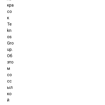
кра
со
к
Te
kn
os
Gro
up.
Об
это
м
со
сс
ыл
ко
й