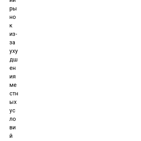
ры
но
к
из-
за
уху
дш
ен
ия
ме
стн
ых
ус
ло
ви
й