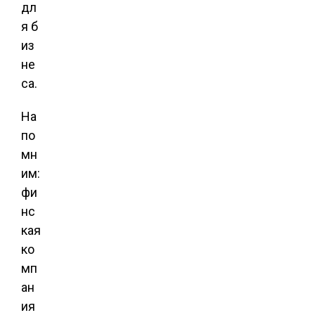
дл
я б
из
не
са.
На
по
мн
им:
фи
нс
кая
ко
мп
ан
ия