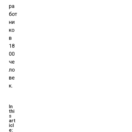
ра
бот
ни
ко
в
18
00
че
ло
ве
к.
In
thi
s
art
icl
e: