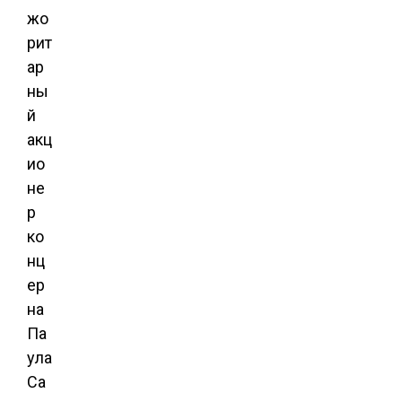
жо
рит
ар
ны
й
акц
ио
не
р
ко
нц
ер
на
Па
ула
Са