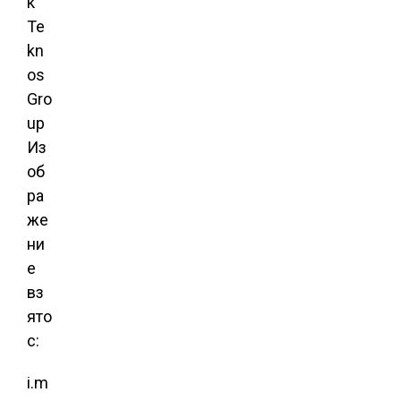
Из
об
ра
же
ни
е
вз
ято
с:
i.m