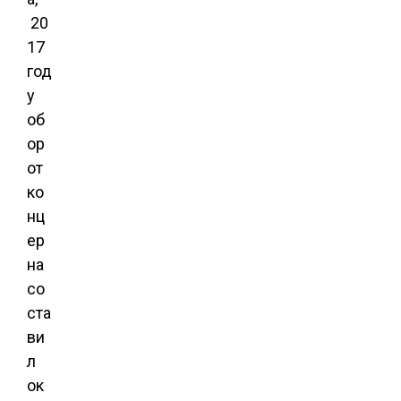
20
17
год
у
об
ор
от
ко
нц
ер
на
со
ста
ви
л
ок