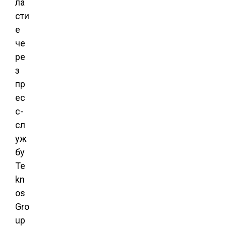
ла
сти
е
че
ре
з
пр
ес
с-
сл
уж
бу
Te
kn
os
Gro
up