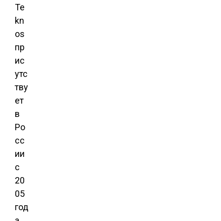
Te
kn
os
пр
ис
утс
тву
ет
в
Ро
сс
ии
с
20
05
год
а,