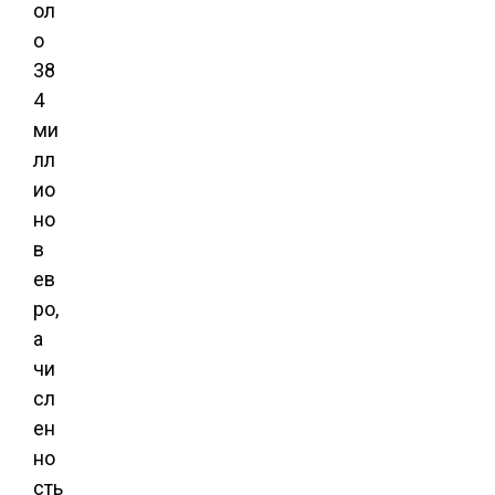
ол
о
38
4
ми
лл
ио
но
в
ев
ро,
а
чи
сл
ен
но
сть