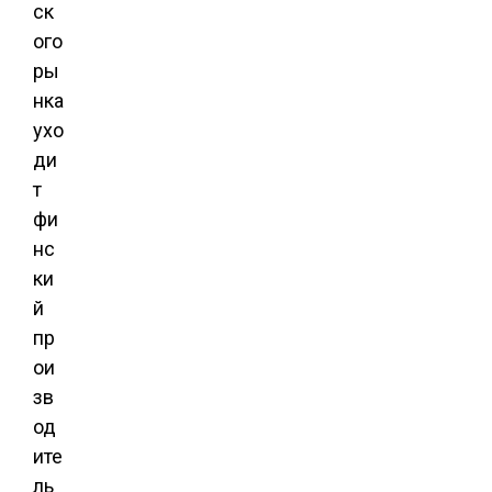
ск
ого
ры
нка
ухо
ди
т
фи
нс
ки
й
пр
ои
зв
од
ите
ль