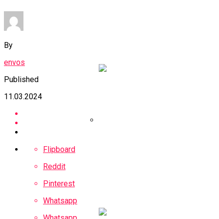
МВФ Молдавии
Снизил Прогноз
Экономического
By
Роста До 3,9%
envos
Published
11.03.2024
Собянин:
Flipboard
Федеральный
Бюджет Получил От
Reddit
Проекта БКЛ Более
Pinterest
Триллиона Рублей
Whatsapp
Whatsapp