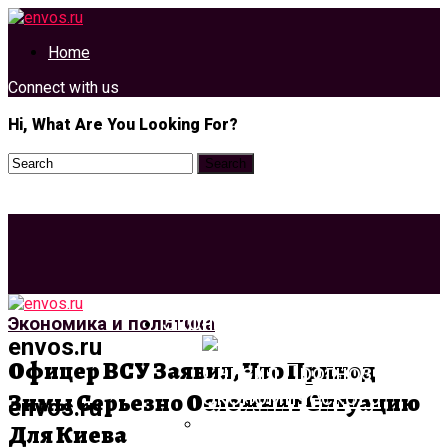
Home
Connect with us
Hi, What Are You Looking For?
Экономика И Политика
Экономика и политика
envos.ru
Офицер ВСУ Заявил, Что Приход
Зимы Серьезно Осложнит Ситуацию
envos.ru
Для Киева