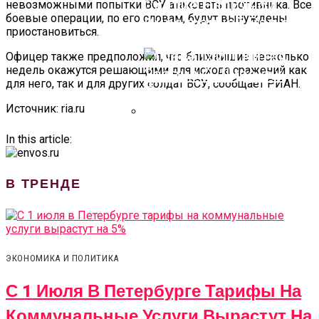
Снятие Наличной
невозможными попытки ВСУ атаковать противника. Все
боевые операции, по его словам, будут вынуждены
Иностранной Валюты
приостановиться.
Офицер также предположил, что ближайшие несколько
недель окажутся решающими для исхода сражений как
для него, так и для других солдат ВСУ, сообщает РИАН.
Источник: ria.ru
In this article:
Глава МИД Китая
Заявил О Широких
Перспективах
В ТРЕНДЕ
Сотрудничества С РФ
ЭКОНОМИКА И ПОЛИТИКА
С 1 Июля В Петербурге Тарифы На
Коммунальные Услуги Вырастут На