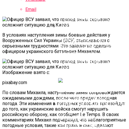
Email
В условиях наступления зимы боевые действия у
Правительство
Вооруженных Сил Украины (ВСУ) сталкиваются с
Приступило К Работе
серьезными трудностями. Это заявление сделано
офицером украинского батальона Михаилом.
Над Фискальными
Изменениями По
Поручению Путина
Изображение взято с:
pixabay.com
По словам Михаила, наступление зимы сопровождается
ожидаемыми дождями, после чего придет холодная
погода. Эти изменения в погодных условиях произойдут
до того, как украинские войска смогут нарушить
российскую оборону, как сообщает Le Temps. В своих
ЦБ Продлил
комментариях Михаил подчеркнул, что неблагоприятные
Ограничения На
погодные условия, такие как грязь и снег, сделают