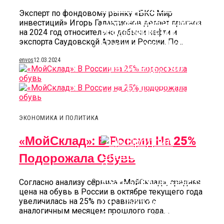
Эксперт по фондовому рынку «БКС Мир
инвестиций» Игорь Галактионов делает прогноз
на 2024 год относительно добычи нефти и
экспорта Саудовской Аравии и России. По...
envos
12.03.2024
Правительство
Приступило К Работе
Над Фискальными
Изменениями По
Поручению Путина
ЭКОНОМИКА И ПОЛИТИКА
«МойСклад»: В России На 25%
Подорожала Обувь
Согласно анализу сервиса «МойСклад», средняя
цена на обувь в России в октябре текущего года
увеличилась на 25% по сравнению с
ЦБ Продлил
аналогичным месяцем прошлого года....
Ограничения На